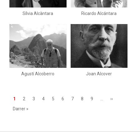
Sílvia Alcàntara
Ricardo Alcántara
Agustí Alcoberro
Joan Alcover
Paginació
Pàgina
1
Page
2
Page
3
Page
4
Page
5
Page
6
Page
7
Page
8
Page
9
…
Pàgina
››
actual
següent
Última
Darrer »
pàgina