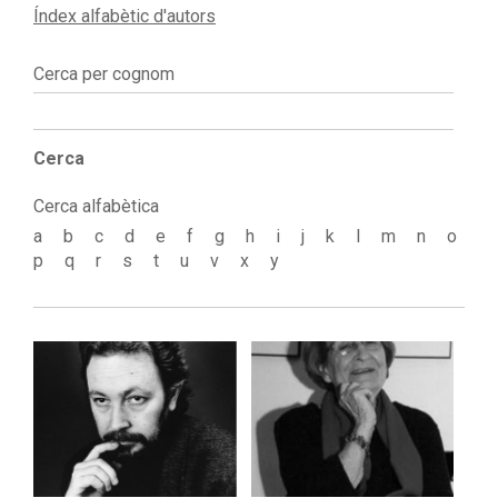
Índex alfabètic d'autors
Cerca per cognom
Cerca
Cerca alfabètica
a
b
c
d
e
f
g
h
i
j
k
l
m
n
o
p
q
r
s
t
u
v
x
y