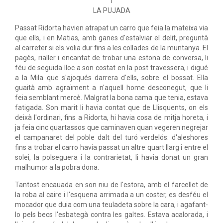
I
LA PUJADA
Passat Ridorta havien atrapat un carro que feia la mateixa via
que ells, i en Matias, amb ganes d'estalviar el delit, preguntà
al carreter si els volia dur fins a les collades de la muntanya. El
pagès, rialler i encantat de trobar una estona de conversa, li
féu de seguida lloc a son costat en la post travessera, i digué
a la Mila que s'ajoqués darrera d'ells, sobre el bossat. Ella
guaità amb agraïment a n'aquell home desconegut, que li
feia semblant mercè. Malgrat la bona cama que tenia, estava
fatigada. Son marit li havia contat que de Llisquents, on els
deixà l'ordinari, fins a Ridorta, hi havia cosa de mitja horeta, i
ja feia cinc quartassos que caminaven quan vegeren negrejar
el campanaret del poble dalt del turó verdelós: d'aleshores
fins a trobar el carro havia passat un altre quart llarg i entre el
solei, la polseguera i la contrarietat, li havia donat un gran
malhumor a la pobra dona.
Tantost encauada en son niu de l'estora, amb el farcellet de
la roba al caire i l'esquena arrimada a un coster, es desféu el
mocador que duia com una teuladeta sobre la cara, i agafant-
lo pels becs l'esbategà contra les galtes. Estava acalorada, i