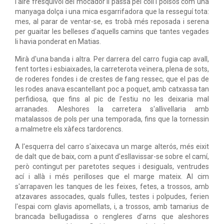
l'aire fresquívol del mocador li passà pel coll i polsos com una
manyaga dolça i una mica esgarrifadora que la resseguí tota:
mes, al parar de ventar-se, es trobà més reposada i serena
per guaitar les belleses d'aquells camins que tantes vegades
li havia ponderat en Matias.
Mirà d'una banda i altra. Per darrera del carro fugia cap avall,
fent tortes i esbiaixades, la carreterota veïnera, plena de sots,
de roderes fondes i de crestes de fang ressec, que el pas de
les rodes anava escantellant poc a poquet, amb catxassa tan
perfidiosa, que fins al pic de l’estiu no les deixaria mal
arranades. Aleshores la carretera s'allivellaria amb
matalassos de pols per una temporada, fins que la tornessin
a malmetre els xàfecs tardorencs.
A l'esquerra del carro s'aixecava un marge alterós, més eixit
de dalt que de baix, com a punt d'esllavissar-se sobre el camí,
però contingut per paretotes seques i desiguals, ventrudes
ací i allà i més perilloses que el marge mateix. Al cim
s'arrapaven les tanques de les feixes, fetes, a trossos, amb
atzavares assocades, quals fulles, testes i polpudes, ferien
l'espai com glavis apomellats, i, a trossos, amb tamarius de
brancada bellugadissa o rengleres d’arns que aleshores