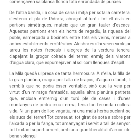
començaven sa blanca florida tota enrondada de punxes.
De l'altra banda, i a cosa de cana i mitja per sota la carretera,
s'estenia el pla de Ridorta, abraçat al turó i tot ell divís en
partions simètriques, mateix que un gran tauler d'escacs.
Aquestes partions eren els horts de regadiu, la riquesa del
poble, esmerçada a bocinets entre tots els veïns, mercès a
antics establiments emfitèutics. Aleshores s'hi veien virolejar
arreu les notes frescals i alegres de la verdura tendra,
clapejant la grogor colrada del terrer, enmig dels viarons
d'aigua clara, que espurnejaven al sol com llenques d'espill.
La Mila quedà ullpresa de tanta hermosura. A n'ella, la filla de
la gran planúria, magra per falla de braços, d'aigua i d'adob, li
semblà que no podia ésser veritable, sinó que la veia per
virtut d'un miratge fantasiós, aquella altra planúria petiteta
que, enclosa entremig d'un turó ple de cases i d'unes
muntanyes de pedra crua i erma, tenia tan fecunda i riallera
vida. Ni un pam de lloc vagatiu, ni una mala herba xuclant-se
els sucs del terrer! Tot conreuat, tot girat de sota a sobre per
l'aixada o per la fanga, tot amanyagat i servit a tall de senyor,
tot fruitant superbament, amb una gran liberalitat d’amor i de
bona volença!