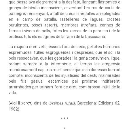
que passejava alegrement a la desfeta, llançant flastomies o
grunys de bèstia inconscient, esventant ferums de cort i de
pa negre, i ensenyant, a tall de creus i medalles arreplegades
en el camp de batalla, rastelleres de llagues, crostes
purulentes, ossos retorts, membres atrofiats, connes de
femsa i vivers de polls; totes les xacres de la pobresa i de la
brutícia; tots els estigmes de la fam i de la bascosaria.
La majoria eren vells, éssers fora de sexe, pellofes humanes
espremudes, fulles esgrogueïdes i despreses, que el sol i la
pols ressecaven, que les gebrades i la gana consumien, i que,
rodant sempre a la intempèrie, el temps les empenyia
mandrosament cap a la mort sense que se'n donessin ben bé
compte, inconscients de les injustícies del destí, malmirades
pels fills gasius, escarnides pel proïsme indiferent,
arrambades per tothom fora de dret, com brossa inútil de la
vida.
«
»
(
Idil·li xorc
, dins de
Drames rurals.
Barcelona: Edicions 62,
1982)
* * *