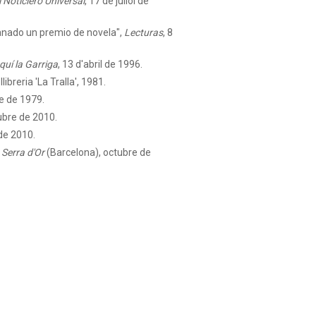
l Noticiero Universal
, 17 de juliol de
ganado un premio de novela",
Lecturas
, 8
quí la Garriga
, 13 d'abril de 1996.
libreria 'La Tralla', 1981.
e de 1979.
ubre de 2010.
de 2010.
,
Serra d'Or
(Barcelona), octubre de