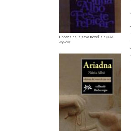
Coberta de la seva novel·la
Fes-te
repicar
.