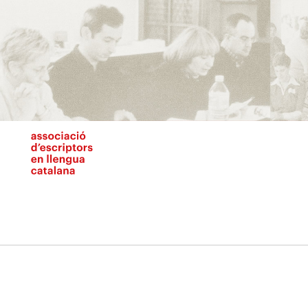
Vés
al
contingut
N
pr