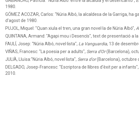
GABANCHO, Patricia: "Núria Albó: entre la alcaldía y el desencanto",
E
1980.
GÓMEZ ACOZAR, Carlos: "Núria Albó, la alcaldesa de la Garriga, ha 
d'agost de 1980.
PUJOL, Miquel: "Quan xiula el tren, una gran novel·la de Núria Albó",
A
QUINTANA, Armand: "Agapi mou i Desencís",
text de presentació a la l
FAULÍ, Josep: "Núria Albó, novel·lista",
La Vanguardia
, 13 de desembr
VIÑAS, Francesc: "La poesia per a adults",
Serra d'Or
(Barcelona), oct
JULIÀ, Lluïsa:"Núria Albó, novel·lista",
Serra d'or
(Barcelona), octubre 
DELGADO, Josep-Francesc: "Escriptora de llibres d'èxit per a infants"
2010.