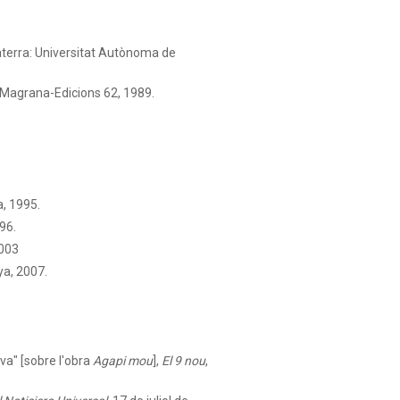
aterra: Universitat Autònoma de
a Magrana-Edicions 62, 1989.
a, 1995.
96.
2003
ya, 2007.
iva"
[sobre l'obra
Agapi mou
],
El 9 nou
,