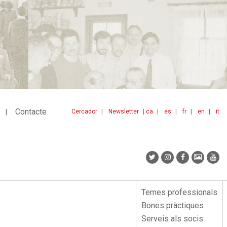
Contacte
Cercador
Newsletter
ca
es
fr
en
it
Menu
idiomes
top
Temes professionals
Menu
Bones pràctiques
lateral
Serveis als socis