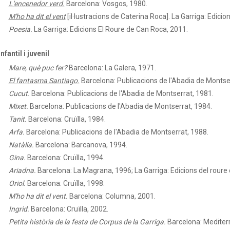
L'encenedor verd.
Barcelona: Vosgos, 1980.
M'ho ha dit el vent
[il·lustracions de Caterina Roca]. La Garriga: Edicio
Poesia.
La Garriga: Edicions El Roure de Can Roca, 2011.
Infantil i juvenil
Mare, què puc fer?
Barcelona: La Galera, 1971.
El fantasma Santiago.
Barcelona: Publicacions de l'Abadia de Montse
Cucut.
Barcelona: Publicacions de l'Abadia de Montserrat, 1981.
Mixet.
Barcelona: Publicacions de l'Abadia de Montserrat, 1984.
Tanit.
Barcelona: Cruïlla, 1984.
Arfa.
Barcelona: Publicacions de l'Abadia de Montserrat, 1988.
Natàlia.
Barcelona: Barcanova, 1994.
Gina.
Barcelona: Cruïlla, 1994.
Ariadna.
Barcelona: La Magrana, 1996; La Garriga: Edicions del roure 
Oriol.
Barcelona: Cruïlla, 1998.
M'ho ha dit el vent.
Barcelona: Columna, 2001.
Ingrid.
Barcelona: Cruïlla, 2002.
Petita història de la festa de Corpus de la Garriga.
Barcelona: Mediterr