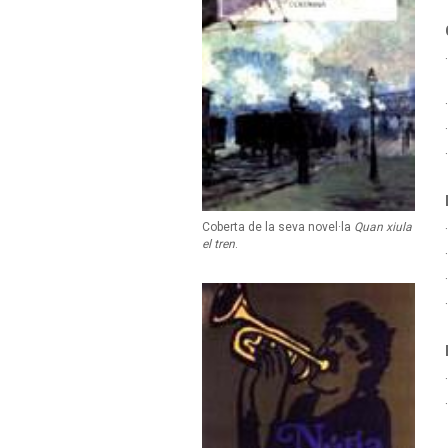
Coberta de la seva novel·la
Quan xiula
el tren
.