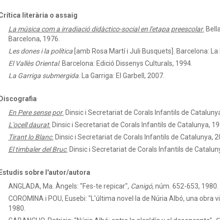
Crítica literària o assaig
La música com a irradiació didàctico-social en l'etapa preescolar
.
Bell
Barcelona, 1976.
Les dones i la política
[amb Rosa Martí i Juli Busquets]. Barcelona: L
El Vallès Oriental
.
Barcelona: Edició Dissenys Culturals, 1994.
La Garriga submergida
.
La Garriga: El Garbell, 2007.
Discografia
En Pere sense por
.
Dinsic i Secretariat de Corals Infantils de Cataluny
L'ocell daurat
.
Dinsic i Secretariat de Corals Infantils de Catalunya, 19
Tirant lo Blanc
.
Dinsic i Secretariat de Corals Infantils de Catalunya, 
El timbaler del Bruc
.
Dinsic i Secretariat de Corals Infantils de Catalun
Estudis sobre l'autor/autora
ANGLADA, Ma. Àngels: "Fes-te repicar",
Canigó
, núm. 652-653, 1980.
COROMINA i POU, Eusebi: "L'última novel·la de Núria Albó, una obra v
1980.