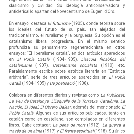
clasicismo y civilidad. Su ideología anticonservadora y
anticlerical lo apartan del Novecentismo de Eugeni d'Ors.
En ensayo, destaca
El futurisme
(1905), donde teoriza sobre
los ideales del futuro de su país, tan alejados del
tradicionalismo, el ruralismo y la burguesía. Su opción es el
catalanismo liberal progresista. En el mismo sentido
profundiza su pensamiento regeneracionista en otros
ensayos: "El liberalisme català", en dos artículos aparecidos
en
El Poble Català
(1904-1905),
L'escola filosòfica del
catalanisme
(1907),
Catalanisme socialista
(1910), etc.
Paralelamente escribe sobre estética literaria en "Estètica
arbitrària", serie de tres artículos aparecidos en
El Poble
Català
(1904-1905) y
De poetisació
(1908).
Colabora en diferentes diarios y revistas como
La Publicitat
,
La Veu de Catalunya
,
L'Esquella de la Torratxa
,
Catalònia
,
La
Nación
,
El Ideal
,
El Obrero Balear
, además del mencionado
El
Poble Català
. Algunos de sus artículos publicados, tanto en
catalán como en castellano, son compilados en diferentes
libros. Cabe destacar:
La pena de mort
(1912),
La guerra a
través de un alma
(1917) y
El frente espiritual
(1918). Su único