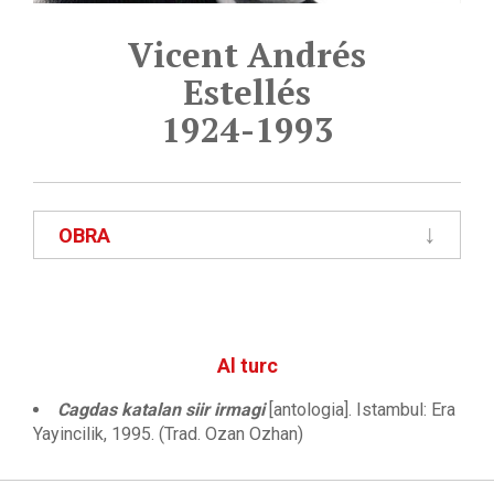
Vicent Andrés
Estellés
1924-1993
OBRA
Al turc
Cagdas katalan siir irmagi
[antologia]. Istambul: Era
Yayincilik, 1995. (Trad. Ozan Ozhan)