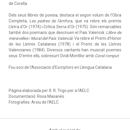
de Corella.
Dels seus llibres de poesia, destaca el segon volum de l'Obra
Completa,
Les pedres de l'àmfora
, que va rebre els premis
Lletra d'Or (1974) i Crítica Serra d'Or (1975). Són remarcables
també dos poemaris que descriuen el País Valencià:
Llibre de
meravelles
i
Mural del País Valencià
. Va rebre el Premi d'Honor
de les Lletres Catalanes (1978) i el Premi de les Lletres
Valencianes (1984). Diversos cantants han musicat poemes
seus. D'entre ells, sobresurt Ovidi Montllor amb
Coral romput
.
Fou soci de l'Associació d'Escriptors en Llengua Catalana.
Pàgina elaborada per X. R. Trigo per a l'AELC.
Documentació: Rosa Masanés.
Fotografies: Arxiu de l'AELC.