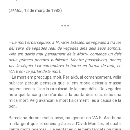
(
El Món
, 12 de març de 1982)
* * *
—
La mort el persegueix, a l'Andrés Estellés, de vegades a través
del sexe, de vegades real, de vegades dins dels seus somnis.
«No em deixis mai, pensament de la Mort», comença un dels
seus primers poemes publicats. Mentre passejàvem, doncs,
per la sèquia i ell comandava la barca en forma de taüt, en
V.A.E em va parlar de la mort:
—La mort em preocupa molt. Per això, al començament, volia
publicar perquè pensava que si em moria deixaria massa
papers inèdits. Tinc la circulació de la sang dèbil. De vegades
noto que la sang no m'arriba a la punta dels dits, estic una
mica mort. Veig avançar la mort físicament i és a causa de la
por...
Barcelona durant molts anys, ha ignorat en V.A.E. Ara hi ha
molta gent que el coneix gràcies a l'Ovidi Montllor, el qual li
canta molts poemes... La veritat és que hem tardat una mica