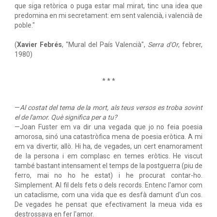
que siga retòrica o puga estar mal mirat, tinc una idea que
predomina en mi secretament: em sent valencià, i valencià de
poble."
(
Xavier Febrés
, "Mural del País Valencià",
Serra d'Or
, febrer,
1980)
* * *
—
Al costat del tema de la mort, als teus versos es troba sovint
el de l'amor. Què significa per a tu?
—Joan Fuster em va dir una vegada que jo no feia poesia
amorosa, sinó una catastròfica mena de poesia eròtica. A mi
em va divertir, allò. Hi ha, de vegades, un cert enamorament
de la persona i em complasc en temes eròtics. He viscut
també bastant intensament el temps de la postguerra (piu de
ferro, mai no ho he estat) i he procurat contar-ho.
Simplement. Al fil dels fets o dels records. Entenc l'amor com
un cataclisme, com una vida que es desfà damunt d'un cos.
De vegades he pensat que efectivament la meua vida es
destrossava en fer l'amor.