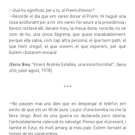
—
Què ha significat, per a tu, el Premi d'Honor?
—Recorde el dia que em varen donar el Premi. Hi hagué una
cosa acollonant per a mi: em varen fer seure a la presidència i
llavors restava allí, davant meu, la meua dona; recorde, no sé
com dir-ho, una única llàgrima, que queia inacabablement,
perquè ella sabia, com cap altra persona, el que hem patit, el
que hem cregut, el que creiem, el que esperem, per què
lluitem i lluitarem encara!
(
Enric Bou
, "Vicent Andrés Estellés, una inconformitat",
Serra
d'Or
, juliol-agost, 1978)
* * *
—No passen mai uns dies que en despenjar el telèfon em
sento dir que ets un fill de puta. La por d'una bomba no me la
lleva ningú. Això és una guerra no declarada però oberta;
l'anticatalanisme valencià és salvatge. Penso que el present, i
també el futur, és molt amarg al meu país. Estem tornant al
temps de les catatumbes.