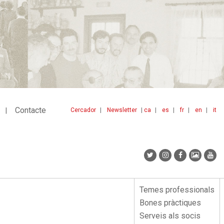
Contacte
Cercador
Newsletter
ca
es
fr
en
it
Menu
idiomes
top
Temes professionals
Menu
Bones pràctiques
lateral
Serveis als socis