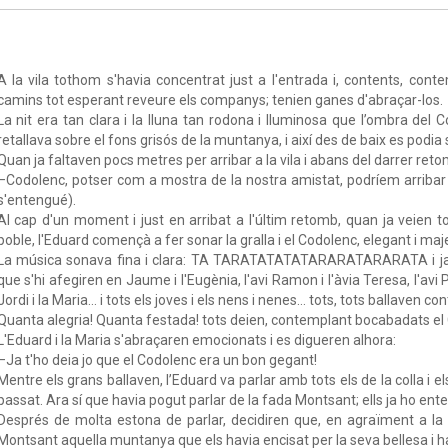
A la vila tothom s'havia concentrat just a l'entrada i, contents, con
camins tot esperant reveure els companys; tenien ganes d'abraçar-los.
La nit era tan clara i la lluna tan rodona i lluminosa que l’ombra de
retallava sobre el fons grisós de la muntanya, i així des de baix es podia 
Quan ja faltaven pocs metres per arribar a la vila i abans del darrer reto
–Codolenc, potser com a mostra de la nostra amistat, podríem arribar a 
s'entengué).
Al cap d'un moment i just en arribat a l'últim retomb, quan ja veien to
poble, l'Eduard començà a fer sonar la gralla i el Codolenc, elegant i maj
La música sonava fina i clara: TA TARATATATATARARATARARATA i ja 
que s'hi afegiren en Jaume i l'Eugènia, l'avi Ramon i l'àvia Teresa, l'avi Pe
Jordi i la Maria… i tots els joves i els nens i nenes… tots, tots ballaven c
Quanta alegria! Quanta festada! tots deien, contemplant bocabadats el
L'Eduard i la Maria s'abraçaren emocionats i es digueren alhora:
–Ja t'ho deia jo que el Codolenc era un bon gegant!
Mentre els grans ballaven, l’Eduard va parlar amb tots els de la colla i els 
passat. Ara sí que havia pogut parlar de la fada Montsant; ells ja ho ente
Després de molta estona de parlar, decidiren que, en agraïment a la
Montsant aquella muntanya que els havia encisat per la seva bellesa i hav