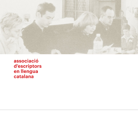
Vés
al
contingut
N
pr