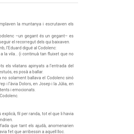
templaven la muntanya i escrutaven els
l Codolenc –un gegant és un gegant– es
seguir el recorregut dels qui baixaven.
mb, l'Eduard digué al Codolenc:
la vila… (i continuà tan fluixet que no
ts els vilatans apinyats a l'entrada del
estuós, es posà a ballar.
no solament ballava el Codolenc sinó
p i l'àvia Dolors, en Josep i la Júlia, en
ontents i emocionats.
 Codolenc.
explicà, fil per randa, tot el que li havia
ndrien.
 fada que tant els ajudà, anomenarien
ia fet que arribessin a aquell lloc.