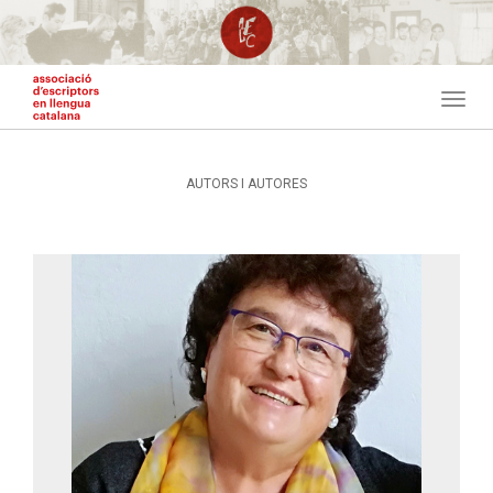
Vés
al
contingut
Togg
navig
AUTORS I AUTORES