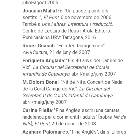
juliol-agost 2006.
Joaquim Mallafré
: "Un passeig amb els
sentits...",
El Punt
, 6 de novembre de 2006.
També a
Uns i altres. Literatura i traducció
.
Centre de Lectura de Reus i Arola Editors.
Publicacions URV: Tarragona, 2016.
Roser Guasch
: "En rutes tarragonines",
Avui
.Cultura, 21 de juny de 2007.
Enriqueta Anglada
: "Els 40 anys del Cabirol de
Vic",
La Circular del Secretariat de Corals
Infantils de Catalunya
, abril/maig/juny 2007.
M. Dolors Bonal
: "Nit de Nits: Concert de Nadal
de la Coral Canigó de Vic",
La Circular del
Secretariat de Corals Infantil de Catalunya
,
abril/maig/juny 2007.
Carina Filella
: "Fina Anglès escriu una cantata
nadalenca per a cor infantil i adults" [sobre
Nit de
Nits
],
El Punt
, 29 de gener de 2008.
Azahara Palomares
: "Fina Anglès", dins 'Llibres