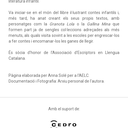
literatura infantil.
Va iniciar-se en el món del llibre il·lustrant contes infantils i,
més tard, ha anat creant els seus propis textos, amb
personatges com la
Granota Lola
o la
Gallina Mina
que
formen part ja de sengles col·leccions adreçades als més
menuts, als quals visita sovint a les escoles per engrescar-los
a fer contes i encomanar-los les ganes de llegir.
És sòcia d'honor de l'Associació d'Escriptors en Llengua
Catalana.
Pàgina elaborada per Anna Solé per a l'AELC.
Documentació i Fotografia: Arxiu personal de l'autora.
Amb el suport de: