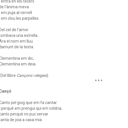
i entra en els recers
de l'ànima meva
i em puja al cervell
i em clou les parpelles.
Del cel de l'amor
tombava una estrella…
Ara el nom em lluu
damunt de la testa.
Clementina em dic,
Clementina em deia.
(Del llibre
Cançons i elegies
)
* * *
Cançó
Canto pel goig que em fa cantar
i perquè em prengui qui em voldria;
canto perquè no puc servar
tanta de joia a casa mia.