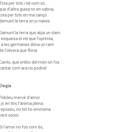
Tota per tots i tal com só,
que d'altra guisa no en sabria;
tota per tots en ma cançó
damunt la terra on jo naixia.
Damunt la terra que alça un clam
i esqueixa el vel que l'oprimia,
i a les germanes dóna un ram
de l'olivera que floria.
Canto, que enlloc del món on fos
cantar com ara no podria!
Elegia
Pidoleu mercè d'amor
i jo en tinc l'ànima plena:
reposeu, no tot ho emmena
vent sonor.
Si l'amor no fos com és,