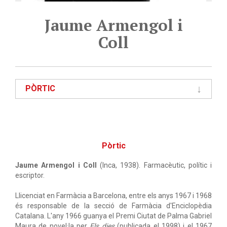
Jaume Armengol i
Coll
PÒRTIC
Pòrtic
Jaume Armengol i Coll
(Inca, 1938). Farmacèutic, polític i
escriptor.
Llicenciat en Farmàcia a Barcelona, entre els anys 1967 i 1968
és responsable de la secció de Farmàcia d'Enciclopèdia
Catalana. L'any 1966 guanya el Premi Ciutat de Palma Gabriel
Maura de novel·la per
Els dies
(publicada el 1998) i el 1967