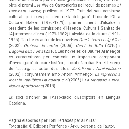
obté el premi
Les Illes
de Cantonigròs pel recull de poemes
El
Caminant Perdut
, publicat el 1977. Fruit del seu activisme
cultural i polític és president de la delegació d'Inca de l'Obra
Cultural Balear (1976-1979), primer tinent d'alcalde i
president de les comissions d'Hisenda, Cultura i Sanitat de
l'Ajuntament d'Inca (1979-1982) i alcalde de la ciutat (1991-
1995). També és autor de les novel·les
Que la terra et sigui lleu
(2002),
Ombres de tardor
(2008),
Camí de Tofla
(2010) i
L'agonia dels noms
(2016). Les novel·les de
Jaume Armengol
es caracteritzen per contenir un important component
d'investigació de caire històric, social i familiar. En el terreny
de l'assaig, és autor dels títols
Socialisme i Nacionalisme
(2002) i, conjuntament amb Antoni Armengol,
La repressió a
Inca: la República i la guerra civil
(2005) i
La repressió a Inca.
Noves aportacions
(2018).
És soci d'honor de l'Associació d'Escriptors en Llengua
Catalana.
Pàgina elaborada per Toni Terrades per a l'AELC.
Fotografia: © Edicions Perifèrics / Arxiu personal de l'autor.