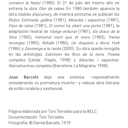
comenci la festa!
(1980). El 21 de julio del mismo año se
estrena la obra
Olor de cebes
. En 1980 también aparece la
obra
Diables d'escuma
y, de manera póstuma, se publican los
títulos
Estimada gallina
(1981),
Miracles i espectres
(1981),
Pare de rates
(1981),
El somni ha obert una porta
(1981), la
adaptación teatral de
Viatge enllunat
(1981),
Els dracs de la
Xina
(1982),
Immortal mort que et mors
(1983),
Trenta
taronges
(1985),
Retalls
(1986),
Un drapaire a Nova York
(1986) y
Diumenge a la tarda
(2000). Su obra queda recogida
en las antologías
Esbrinem les flors de la terra. Poesia
completa
(Lleida: Pagès, 1998) y
Miracles i espectres.
Narrativa breu completa
(Barcelona: La Magrana, 1998).
Joan Barceló
deja una extensa –especialmente
considerando su prematura muerte– y valiosa obra literaria
de estilo ruralista y existencial.
Página elaborada por Toni Terrades para la AELC.
Documentación: Toni Terrades.
Fotografía: © Damià Barceló, 1979.