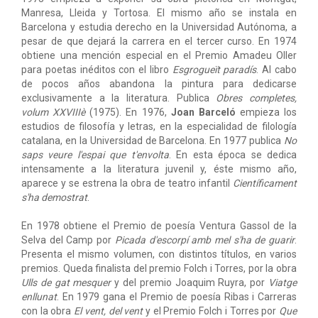
Manresa, Lleida y Tortosa. El mismo año se instala en
Barcelona y estudia derecho en la Universidad Autónoma, a
pesar de que dejará la carrera en el tercer curso. En 1974
obtiene una mención especial en el Premio Amadeu Oller
para poetas inéditos con el libro
Esgrogueït paradís
. Al cabo
de pocos años abandona la pintura para dedicarse
exclusivamente a la literatura. Publica
Obres completes,
volum XXVIIIè
(1975). En 1976,
Joan Barceló
empieza los
estudios de filosofía y letras, en la especialidad de filología
catalana, en la Universidad de Barcelona. En 1977 publica
No
saps veure l'espai que t'envolta
. En esta época se dedica
intensamente a la literatura juvenil y, éste mismo año,
aparece y se estrena la obra de teatro infantil
Científicament
s'ha demostrat
.
En 1978 obtiene el Premio de poesía Ventura Gassol de la
Selva del Camp por
Picada d'escorpí amb mel s'ha de guarir
.
Presenta el mismo volumen, con distintos títulos, en varios
premios. Queda finalista del premio Folch i Torres, por la obra
Ulls de gat mesquer
y del premio Joaquim Ruyra, por
Viatge
enllunat
. En 1979 gana el Premio de poesía Ribas i Carreras
con la obra
El vent, del vent
y el Premio Folch i Torres por
Que