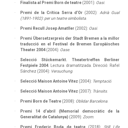
Finalista al Premi Born de teatre
(2001):
Oasi
.
Premi de la Crítica Serra d’Or
(2002):
Adrià Gual
(1891-1902): per un teatre simbolista
.
Premi Recull Josep Amatller
(2002):
Oasi
.
Premi Übersetzerpreis der Stadt Bremen a la millor
traducció en el Festival de Bremen Europäisches
Theater 2004
(2004):
Oase
.
Selecció Stückemarkt. Theatertreffen Berliner
Festpiele 2004
. Lectura dramatitzada. Direcció: Rafel
Sánchez (2004):
Versuchung
.
Selecció Maison Antoine Vitez
(2004):
Temptació
.
Selecció Maison Antoine Vitez
(2007):
Trànsits
.
Premi Born de Teatre
(2008):
Oblidar Barcelona
.
Premi 14 d’abril (Memorial democràtic de la
Generalitat de Catalunya)
(2009):
Zoom
.
Premi Frederic Roda de teatre
(2018):
Still Life