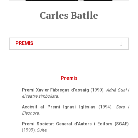
Carles Batlle
PREMIS
Premis
Premi Xavier Fàbregas d’assaig
(1990):
Adrià Gual i
el teatre simbolista
.
Accèsit al Premi Ignasi Iglésias
(1994):
Sara i
Eleonora
.
Premi Societat General d’Autors i Editors (SGAE)
(1999):
Suite
.