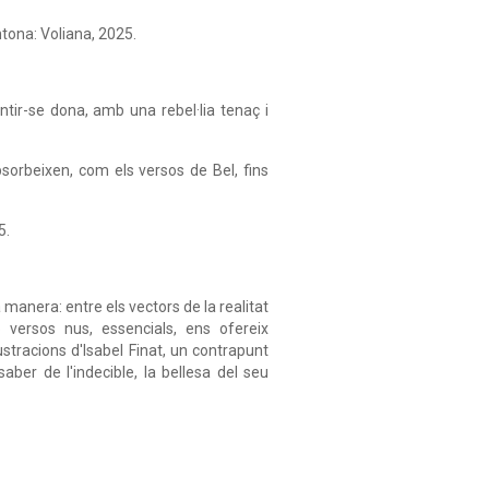
ntona: Voliana, 2025.
entir-se dona, amb una rebel·lia tenaç i
bsorbeixen, com els versos de Bel, fins
5.
 manera: entre els vectors de la realitat
b versos nus, essencials, ens ofereix
stracions d'Isabel Finat, un contrapunt
ber de l'indecible, la bellesa del seu