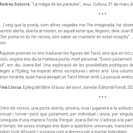
Andreu Sotorra
: "La màgia de les paraules",
Avui. Cultura
, 31 de març d
* * *
[...] veig que la poeta, com altres vegades me l'he imaginada, ha obs
sentits alerta, oberta al misteri, en aquell estat que, llegeixo, deia Joan
"Ser poeta no és fer versos, sinó saber-se mantenir en estat receptiu". J.V.
son.
Aquests poemes no ens traduiran les figures del Tarot, sinó que en tot 
visió, segons ens diu la mateixa poeta, molt personal. "Escric justament 
sé", em diu Joana Bel: Una exploració de les possibilitats poètiques d
llegim a l'Epíleg, ha inspirat altres escriptures i altres arts. Una volunt
anys noranta, quan havia assajat un Tarot literari amb
La paraula embo
Fina Llorca
. Epíleg del llibre
El bosc del tarot
. Juneda: Editorial Fonoll, 20
* * *
Entre els versos, una porta oberta, sincera, crua i juganera a la solitud
preuat i tornar—però que justament, per individual i única, per singula
coneguda d'una manera fonda. Perquè Joana Bel no s'adreça a la part r
el temps, les seves imatges ens duen a qüestions universals, transcen
indret molt diferent. La poesia com a drecera per a tractar indecibles.