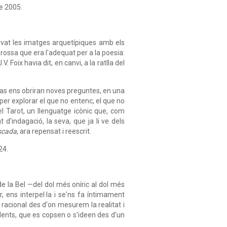
e 2005.
ervat les imatges arquetípiques amb els
 Brossa que era l'adequat per a la poesia:
 Foix havia dit, en canvi, a la ratlla del
cas ens obriran noves preguntes, en una
per explorar el que no entenc, el que no
el Tarot, un llenguatge icònic que, com
at d'indagació, la seva, que ja li ve dels
scada
, ara repensat i reescrit.
24.
 de la Bel —del dol més oníric al dol més
r, ens interpel·la i se'ns fa íntimament
acional des d'on mesurem la realitat i
dents, que es copsen o s'ideen des d'un