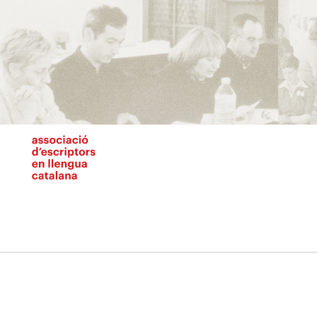
Vés
al
contingut
N
pr