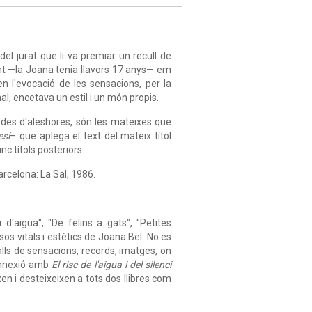
el jurat que li va premiar un recull de
ent —la Joana tenia llavors 17 anys— em
en l'evocació de les sensacions, per la
al, encetava un estil i un món propis.
 des d'aleshores, són les mateixes que
esi
– que aplega el text del mateix títol
c títols posteriors.
arcelona: La Sal, 1986.
 d'aigua", "De felins a gats", "Petites
sos vitals i estètics de Joana Bel. No es
lls de sensacions, records, imatges, on
connexió amb
El risc de l'aigua i del silenci
ixen i desteixeixen a tots dos llibres com