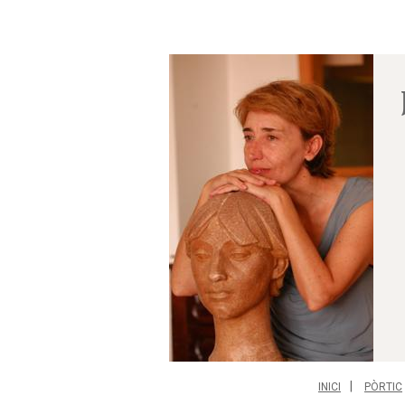
INICI
PÒRTIC