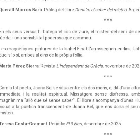
Queralt Morros Baró
. Pròleg del llibre
Dona’m el saber del misteri
. Arge
* * *
En els seus versos hi batega el risc de viure, el misteri del ser i de s
lúcida, i una sensibilitat poderosa que commou.
Les magnètiques pintures de la Isabel Finat t'arrosseguen endins, t'a
que, sí o sí, arribes al dins de la pròpia follia.
Marta Pérez Sierra
. Revista
L'independent de Gràcia
, novembre de 202
* * *
Com a tot poeta, Joana Bel se situa entre els dos mons, o, dit d'una altra
immediata i la realitat espiritual. Missatgera sense disfressa, am
magnànima "allò que sé sense saber". El llibre s'acompanya d'unes il·lu
visual a la poètica transcendent de Joana Bel, que ens dona el seu sa
misteri.
Teresa Costa-Gramunt
. Periòdic
El 9 Nou
, desembre de 2025.
* * *