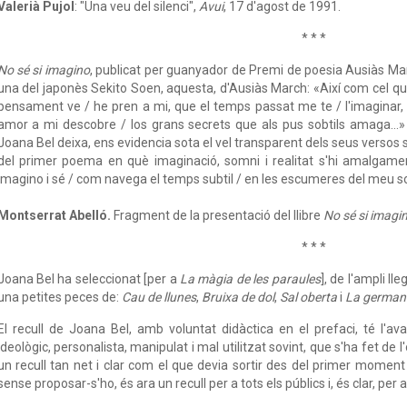
Valerià Pujol
: "Una veu del silenci",
Avui
, 17 d'agost de 1991.
* * *
No sé si imagino
, publicat per guanyador de Premi de poesia Ausiàs Ma
una del japonès Sekito Soen, aquesta, d'Ausiàs March: «Així com cel qui e
pensament ve / he pren a mi, que el temps passat me te / l'imaginar, q
amor a mi descobre / los grans secrets que als pus sobtils amaga…» 
Joana Bel deixa, ens evidencia sota el vel transparent dels seus versos s
del primer poema en què imaginació, somni i realitat s'hi amalgame
imagino i sé / com navega el temps subtil / en les escumeres del meu s
Montserrat Abelló.
Fragment de la presentació del llibre
No sé si imagi
* * *
Joana Bel ha seleccionat [per a
La màgia de les paraules
], de l'ampli l
una petites peces de:
Cau de llunes
,
Bruixa de dol
,
Sal oberta
i
La germana
El recull de Joana Bel, amb voluntat didàctica en el prefaci, té l'
ideològic, personalista, manipulat i mal utilitzat sovint, que s'ha fet de
un recull tan net i clar com el que devia sortir des del primer moment d
sense proposar-s'ho, és ara un recull per a tots els públics i, és clar, per