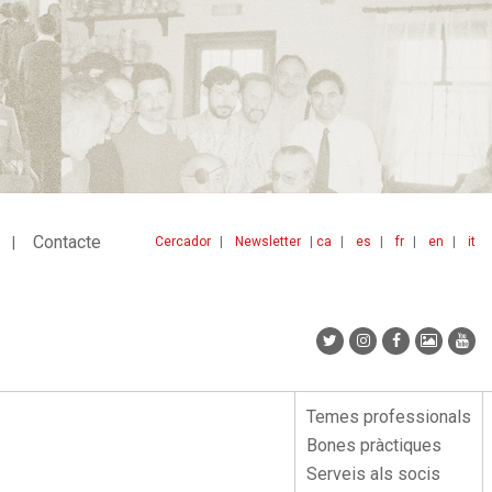
Contacte
Cercador
Newsletter
ca
es
fr
en
it
Menu
idiomes
top
Temes professionals
Menu
Bones pràctiques
lateral
Serveis als socis