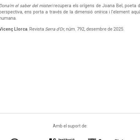
Dona'm el saber del misteri
recupera els orígens de Joana Bel, poeta de
perspectiva, ens porta a través de la dimensió onírica i l'element aqu
humana.
Vicenç Llorca
. Revista
Serra d'Or
, núm. 792, desembre de 2025.
Amb el suport de: