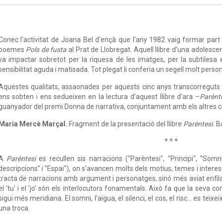
Conec l'activitat de Joana Bel d'ençà que l'any 1982 vaig formar part d
poemes
Pols de fusta
al Prat de Llobregat. Aquell llibre d'una adolesc
va impactar sobretot per la riquesa de les imatges, per la subtilesa 
sensibilitat aguda i matisada. Tot plegat li conferia un segell molt person
Aquestes qualitats, assaonades per aquests cinc anys transcorreguts
ens sobten i ens sedueixen en la lectura d'aquest llibre d'ara –
Parènt
guanyador del premi Donna de narrativa, conjuntament amb els altres cin
Maria Mercè Marçal.
Fragment de la presentació del llibre
Parèntesi.
B
* * *
A
Parèntesi
es recullen sis narracions ("Parèntesi", "Principi", "Somni
descripcions" i "Espai"), on s'avancen molts dels motius, temes i interes
tracta de narracions amb argument i personatges, sinó més aviat enfila
el 'tu' i el 'jo' són els interlocutors fonamentals. Això fa que la seva 
sigui més meridiana. El somni, l'aigua, el silenci, el cos, el risc… es teixe
una troca.