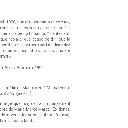
rch 1998, que ella obre amb dues cites,
n lo somni es delita / son delit de foll
ue altra bé no hi habita // Fantasiant,
que rebla el que acabo de dir i que la
obretot en la primera part del llibre des
n quan ens diu: «No sé si imagino / o
omni».
no.
Alzira: Bromera, 1999.
legat poètic de Maria-Mercè Marçal vint-i-
, l'estrangera
. […]
avantatge que fuig de l'acompanyament
 l'obra de Maria-Mercè Marçal. És, doncs,
e la veu interior de l'autora. Per això,
 als més petits també.