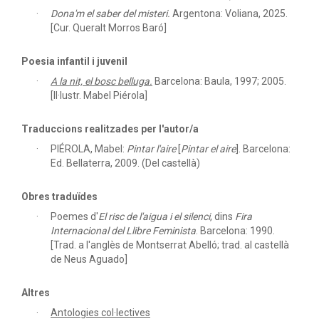
Dona'm el saber del misteri.
Argentona: Voliana, 2025.
[Cur. Queralt Morros Baró]
Poesia infantil i juvenil
A la nit, el bosc belluga.
Barcelona: Baula, 1997; 2005.
[Il·lustr. Mabel Piérola]
Traduccions realitzades per l'autor/a
PIÉROLA, Mabel:
Pintar l'aire
[
Pintar el aire
]. Barcelona:
Ed. Bellaterra, 2009. (Del castellà)
Obres traduïdes
Poemes d'
El risc de l'aigua i el silenci
, dins
Fira
Internacional del Llibre Feminista
.
Barcelona: 1990.
[Trad. a l'anglès de Montserrat Abelló; trad. al castellà
de Neus Aguado]
Altres
Antologies col·lectives