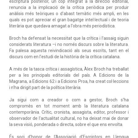
escriptura posterior, un cop integrat a la direcció editorial,
renuncia a la implicació de la crítica periòdica per produir
anàlisis més teòriques o d'abast temàtic més ampli, en les
quals es pot apreciar el gran bagatge intel·lectual i de teoria
literària que quedava amagat a l'obra més periodística.
Broch ha defensat la necessitat que la crítica i l'assaig siguin
considerats literatura –i no només discurs sobre la literatura.
Fa palesa aquesta reivindicació als seus escrits, tant en el
discurs com en l'estudi de la història de la crítica catalana.
A més de la tasca crítica i assagística, Àlex Broch ha treballat
per a les principals editorials del país. A Edicions de la
Magrana, a Edicions 62 i a Edicions Proa, ha creat col·leccions
i n'ha dirigit part de la política literària.
Ja sigui com a creador o com a gestor, Broch s'ha
compromès en tot moment amb la literatura catalana
contemporània. Crític, cronista, assagista, editor, professor i
observador de l'actualitat cultural, no ha deixat mai de donar
la seva visió, ponderada o directa, sobre el que ens envolta.
És soci d'honor de l'Associació d'Escriptors en Llengua