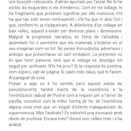
uns buscats i rebuscats, d'altres aportats per l'atzar. No hi he
exclòs les esquerdes ni els d'enderroc. Com en tot collage, hi
ha fragments que pretenen significar per ells mateixos, n'hi
ha que tan sols tenen contrasentit i n'hi ha que ni això (tot i
que, confiem-hi, ja n'adquiriran). A diferència d'un collage en
baix relleu, aquest s'estén per diversos plans i dimensions.
Malgrat la progressió narrativa, és feina de l'al·ludida i
assimilats fer o permetre que els materials s'ordenin en el
seu imaginari com un tot. No sense immodèstia, adverteixo i
anticipo que presentaran un cert embalum. La pretensió no
és que facin patxoca, sinó que el collage es dissolgui tot
seguit per unificació. N'hi ha prou? Si la resposta és positiva,
com espero, salt de pàgina. Si calen més claus, què hi farem.
Al paràgraf de sota.
Potser a algú no li ho sembli, però aquest esbós de
pseudonovel·la també tracta de la resistència a la
feminització radical de l'home com a requisit per a l'amor de
parella, concebut com la millor forma de fer de l'existència
alguna cosa més que un seguit d'intents malaguanyats de
supervivència. Més facilitats? És sobretot una invocació amb
ribets de profecia. Encara més? Doncs cinc ratlles més i s'ha
acabat.