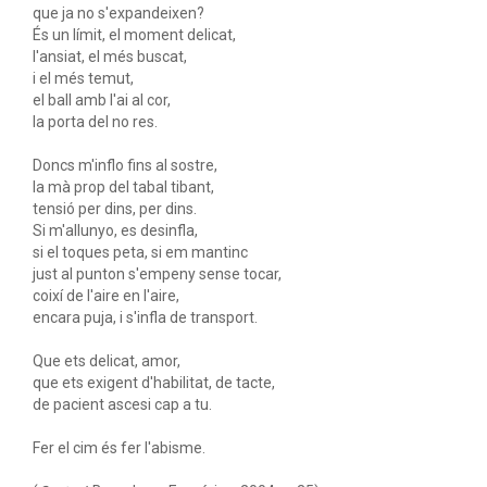
que ja no s'expandeixen?
És un límit, el moment delicat,
l'ansiat, el més buscat,
i el més temut,
el ball amb l'ai al cor,
la porta del no res.
Doncs m'inflo fins al sostre,
la mà prop del tabal tibant,
tensió per dins, per dins.
Si m'allunyo, es desinfla,
si el toques peta, si em mantinc
just al punton s'empeny sense tocar,
coixí de l'aire en l'aire,
encara puja, i s'infla de transport.
Que ets delicat, amor,
que ets exigent d'habilitat, de tacte,
de pacient ascesi cap a tu.
Fer el cim és fer l'abisme.