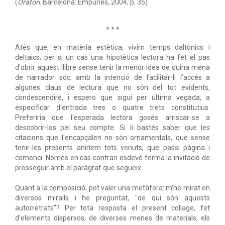
(
Oratori
. Barcelona: Empúries, 2004, p. 35)
* * *
Atès que, en matèria estètica, vivim temps daltònics i
deltaics; per si un cas una hipotètica lectora ha fet el pas
d'obrir aquest llibre sense tenir la menor idea de quina mena
de narrador sóc; amb la intenció de facilitar-li l'accés a
algunes claus de lectura que no són del tot evidents,
condescendiré, i espero que sigui per última vegada, a
especificar d'entrada tres o quatre trets constitutius.
Preferiria que l'esperada lectora gosés arriscar-se a
descobrir-los pel seu compte. Si li bastés saber que les
citacions que l'encapçalen no són ornamentals, que sense
tenir-les presents aniríem tots venuts, que passi pàgina i
comenci. Només en cas contrari esdevé ferma la invitació de
prosseguir amb el paràgraf que segueix.
Quant a la composició, pot valer una metàfora: m'he mirat en
diversos miralls i he preguntat, "de qui són aquests
autorretrats"? Per tota resposta el present collage, fet
d'elements dispersos, de diverses menes de materials, els