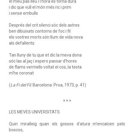
el meu pas lleu i l'hora es torna dura
i dic que vull el món més ric i prim
i sense embulls
Després del crit silenci sóc dels astres
ben dibuixats contorns de foc i fil
els vostres morts són llum de vida nova
als defallents
Tan lluny de tu que et dic la meva dona
sóc las al jaç i espero passar d'hores
de flams vermells voltat el cos, la testa
m'he coronat
(
La Fi del Fil
. Barcelona: Proa, 1973, p. 41)
* * *
LES MEVES UNIVERSITATS
Quin miralleig quan els gossos d'atura m'encalcen pels
boscos,