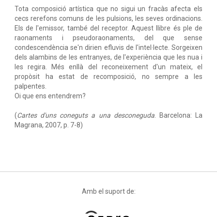
Tota composició artística que no sigui un fracàs afecta els
cecs rerefons comuns de les pulsions, les seves ordinacions.
Els de l'emissor, també del receptor. Aquest llibre és ple de
raonaments i pseudoraonaments, del que sense
condescendència se'n dirien efluvis de l'intel·lecte. Sorgeixen
dels alambins de les entranyes, de l'experiència que les nua i
les regira. Més enllà del reconeixement d'un mateix, el
propòsit ha estat de recomposició, no sempre a les
palpentes.
Oi que ens entendrem?
(
Cartes d'uns coneguts a una desconeguda
. Barcelona: La
Magrana, 2007, p. 7-8)
Amb el suport de: