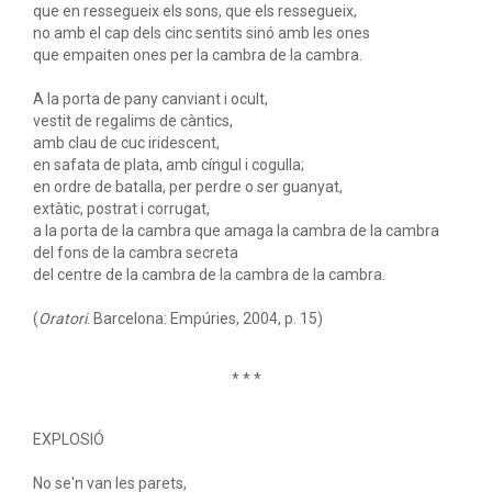
que en ressegueix els sons, que els ressegueix,
no amb el cap dels cinc sentits sinó amb les ones
que empaiten ones per la cambra de la cambra.
A la porta de pany canviant i ocult,
vestit de regalims de càntics,
amb clau de cuc iridescent,
en safata de plata, amb cíngul i cogulla;
en ordre de batalla, per perdre o ser guanyat,
extàtic, postrat i corrugat,
a la porta de la cambra que amaga la cambra de la cambra
del fons de la cambra secreta
del centre de la cambra de la cambra de la cambra.
(
Oratori
. Barcelona: Empúries, 2004, p. 15)
* * *
EXPLOSIÓ
No se'n van les parets,