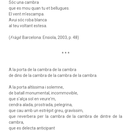
Sóc una cambra
que es mou quan tu et bellugues.
El vent m'escampa.
Avui sóc roba blanca
al teu voltant estesa.
(
Fràgil
. Barcelona: Ensiola, 2003, p. 48)
* * *
A la porta de la cambra de la cambra
de dins de la cambra de la cambra de la cambra.
A la porta altíssima i solemne,
de batall monumental, incommovible,
que s'alça sol en veure'm,
cendra alada, prostrada, pelegrina,
que cau amb un estrèpit greu, gravíssim,
que reverbera per la cambra de la cambra de dintre de la
cambra,
que es delecta anticipant