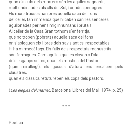
quan els crits dels marrecs són les agulles sagnants,
molt endinsades als ulls del Sol, forjades per ogres.
Els monstruosos han pres aquella saca del fons
del celler, tan immensa que hi caben canilles senceres,
agullonades per nens mig inhumans i brutals.
Al celler de la Casa Gran tothom s'enferritja,
que no troben (pobrets) aquella saca del fons
on s'apleguen els llibres dels savis antics, respectables.
Hi ha mirmecòfags. Els fulls dels respectats manuscrits
són formigues. Com agulles que es claven a l'ala
dels esgarips solars, quan els mastins del Pastor
(quin miralleig!), els gossos d'atura ens encalcen pels
claustres,
quan els clàssics retuts reben els cops dels pastors.
(
Les elegies del marrec
. Barcelona: Llibres del Mall, 1974, p. 25)
* * *
Poètica