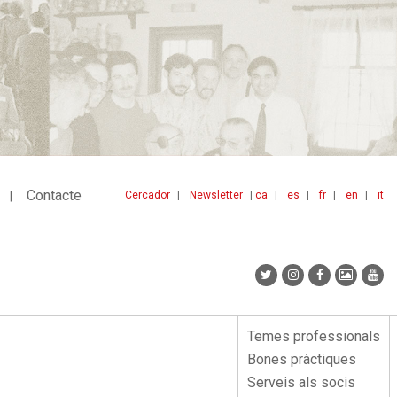
Contacte
Cercador
Newsletter
ca
es
fr
en
it
Menu
idiomes
top
Temes professionals
Menu
Bones pràctiques
lateral
Serveis als socis