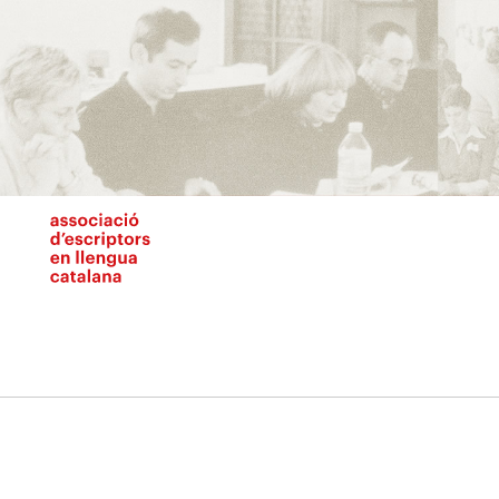
Vés
al
contingut
N
pr