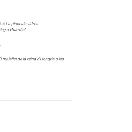
ítol
La pluja als vidres
.
leg a Guardiet
.
.
l malefici de la reina d'Hongria o les