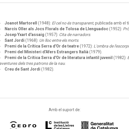
Joanot Martorell
(1948):
El cel no és transparent
, publicada amb el t
Narcís Oller als Jocs Florals de Tolosa de Llenguadoc
(1952):
Prò
Josep Yxart d'assaig
(1957):
Cita de narradors
.
Sant Jordi
(1968):
Un lloc entre els morts
.
Premi de la Crítica Serra d'Or de teatre
(1972):
L'ombra de l'escorpí
Premi del Ministeri d'Afers Estrangers Italià
(1979).
Premi de la Crítica Serra d'Or de literatura infantil juvenil
(1982):
E
aventures dels tres patrons de la nau
.
Creu de Sant Jordi
(1982).
Amb el suport de: