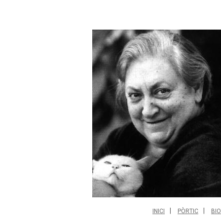
INICI
PÒRTIC
BI