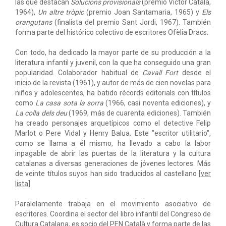
las que destacan
Solucions provisionals
(premio Víctor Català,
1964),
Un altre tròpic
(premio Joan Santamaria, 1965) y
Els
orangutans
(finalista del premio Sant Jordi, 1967). También
forma parte del histórico colectivo de escritores Ofèlia Dracs.
Con todo, ha dedicado la mayor parte de su producción a la
literatura infantil y juvenil, con la que ha conseguido una gran
popularidad. Colaborador habitual de
Cavall Fort
desde el
inicio de la revista (1961), y autor de más de cien novelas para
niños y adolescentes, ha batido récords editorials con títulos
como
La casa sota la sorra
(1966, casi noventa ediciones), y
La colla dels deu
(1969, más de cuarenta ediciones). También
ha creado personajes arquetípicos como el detective Felip
Marlot o Pere Vidal y Henry Balua. Este "escritor utilitario",
como se llama a él mismo, ha llevado a cabo la labor
inpagable de abrir las puertas de la literatura y la cultura
catalanas a diversas generaciones de jóvenes lectores. Más
de veinte títulos suyos han sido traducidos al castellano [
ver
lista
].
Paralelamente trabaja en el movimiento asociativo de
escritores. Coordina el sector del libro infantil del Congreso de
Cultura Catalana, es socio del PEN Català y forma parte de las