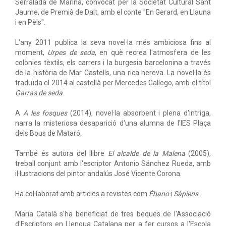
Serralada de Marina, convocat per la Societat Cultural Sant
Jaume, de Premià de Dalt, amb el conte "En Gerard, en Llauna
i en Pèls".
L'any 2011 publica la seva novel·la més ambiciosa fins al
moment,
Urpes de seda
, en què recrea l'atmosfera de les
colònies tèxtils, els carrers i la burgesia barcelonina a través
de la història de Mar Castells, una rica hereva. La novel·la és
traduïda el 2014 al castellà per Mercedes Gallego, amb el títol
Garras de seda
.
A
A les fosques
(2014), novel·la absorbent i plena d'intriga,
narra la misteriosa desaparició d'una alumna de l'IES Plaça
dels Bous de Mataró.
També és autora del llibre
El alcalde de la Malena
(2005),
treball conjunt amb l'escriptor Antonio Sánchez Rueda, amb
il·lustracions del pintor andalús José Vicente Corona.
Ha col·laborat amb articles a revistes com
Ébano
i
Sàpiens
.
Maria Català s'ha beneficiat de tres beques de l'Associació
d'Escriptors en Llengua Catalana per a fer cursos a l'Escola