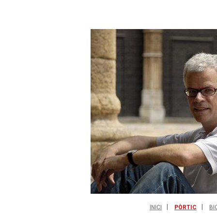
INICI
PÒRTIC
BI