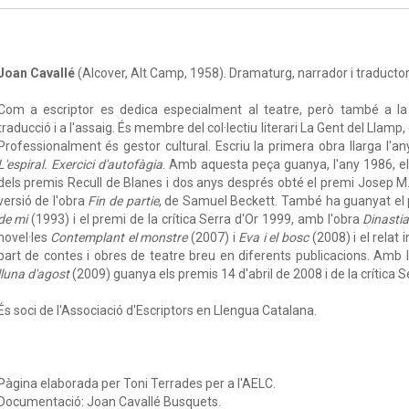
Joan Cavallé
(Alcover, Alt Camp, 1958). Dramaturg, narrador i traductor
Com a escriptor es dedica especialment al teatre, però també a la nar
traducció i a l'assaig. És membre del col·lectiu literari La Gent del Lla
Professionalment és gestor cultural. Escriu la primera obra llarga l'an
L'espiral. Exercici d'autofàgia
. Amb aquesta peça guanya, l'any 1986, e
dels premis Recull de Blanes i dos anys després obté el premi Josep M. 
versió de l'obra
Fin de partie
, de Samuel Beckett. També ha guanyat el p
de mi
(1993) i el premi de la crítica Serra d'Or 1999, amb l'obra
Dinasti
novel·les
Contemplant el monstre
(2007) i
Eva i el bosc
(2008) i el relat i
part de contes i obres de teatre breu en diferents publicacions. Amb 
lluna d'agost
(2009) guanya els premis 14 d'abril de 2008 i de la crítica S
És soci de l'Associació d'Escriptors en Llengua Catalana.
Pàgina elaborada per Toni Terrades per a l'AELC.
Documentació: Joan Cavallé Busquets.