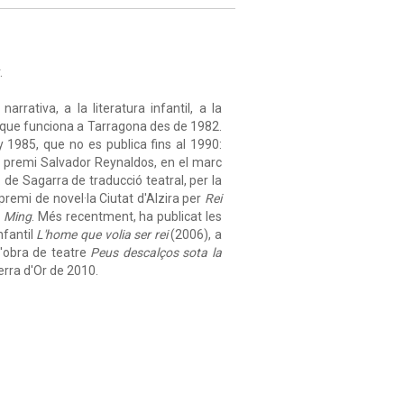
.
rativa, a la literatura infantil, a la
mp, que funciona a Tarragona des de 1982.
y 1985, que no es publica fins al 1990:
l premi Salvador Reynaldos, en el marc
de Sagarra de traducció teatral, per la
remi de novel·la Ciutat d'Alzira per
Rei
a Ming
. Més recentment, ha publicat les
nfantil
L'home que volia ser rei
(2006), a
l'obra de teatre
Peus descalços sota la
erra d'Or de 2010.