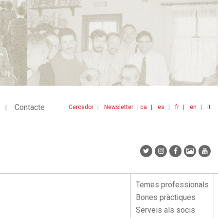
Contacte
Cercador
Newsletter
ca
es
fr
en
it
Menu
idiomes
top
Temes professionals
Menu
Bones pràctiques
lateral
Serveis als socis