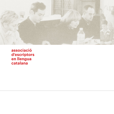
Vés
al
contingut
N
pr