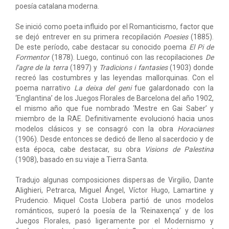
poesía catalana moderna.
Se inició como poeta influido por el Romanticismo, factor que
se dejó entrever en su primera recopilación
Poesies
(1885).
De este período, cabe destacar su conocido poema
El Pi de
Formentor
(1878). Luego, continuó con las recopilaciones
De
l’agre de la terra
(1897) y
Tradicions i fantasies
(1903) donde
recreó las costumbres y las leyendas mallorquinas. Con el
poema narrativo
La deixa del geni
fue galardonado con la
‘Englantina’ de los Juegos Florales de Barcelona del año 1902,
el mismo año que fue nombrado ‘Mestre en Gai Saber’ y
miembro de la RAE. Definitivamente evolucionó hacia unos
modelos clásicos y se consagró con la obra
Horacianes
(1906). Desde entonces se dedicó de lleno al sacerdocio y de
esta época, cabe destacar, su obra
Visions de Palestina
(1908), basado en su viaje a Tierra Santa.
Tradujo algunas composiciones dispersas de Virgilio, Dante
Alighieri, Petrarca, Miguel Ángel, Víctor Hugo, Lamartine y
Prudencio. Miquel Costa Llobera partió de unos modelos
románticos, superó la poesía de la ‘Reinaxença’ y de los
Juegos Florales, pasó ligeramente por el Modernismo y