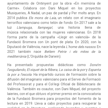
ayuntamiento de Ontinyent por la obra «En memòria de
Carme». Colabora con Dani Miquel en los proyectos
Musiqueries, A Nadal, un pas de pardal y Per molts anys. En
2014 publica
Els mons de Laia
, un relato con el imaginario
terrorífico valenciano como telón de fondo. En 2017 sale a la
luz
Llampuga, llampega!
, una historia llena de
música relacionada con las mujeres valencianas. En 2018
forma parte de la campaña «Llegir en valencià» de la
Fundació Bromera con Un pont de plata. En 2020, con la
Diputació de València, nace la leyenda
L’home dels nassos
. En
2021 también nace
Betlem Petrie i els mites de la
mediterrània
(L’Orquídia de Darwin).
Ha presentado propuestas didácticas como
Done’m
l’asguilando, El xiquet de la Ribera, La caixa de la por
y
Espanta
la por a l’escola
. Ha impartido cursos de formación sobre la
difusión del imaginario valenciano para el Servei de Formació
del Professorat y para el Col·legi Oficial de Bibliotecaris de
València. También es coautor, con Dani Miquel, del proyecto
Iaieries, con el que obtuvo el primer premio en la convocatoria
de la Fundació Bromera para proyectos del fomento de la
lectura en 2019. Lleva a cabo proyectos para recuperar la