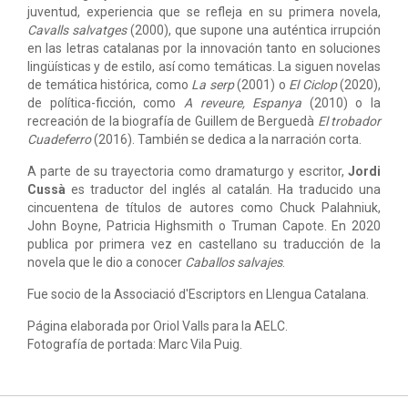
juventud, experiencia que se refleja en su primera novela,
Cavalls salvatges
(2000), que supone una auténtica irrupción
en las letras catalanas por la innovación tanto en soluciones
lingüísticas y de estilo, así como temáticas. La siguen novelas
de temática histórica, como
La serp
(2001) o
El Ciclop
(2020),
de política-ficción, como
A reveure, Espanya
(2010) o la
recreación de la biografía de Guillem de Berguedà
El trobador
Cuadeferro
(2016). También se dedica a la narración corta.
A parte de su trayectoria como dramaturgo y escritor,
Jordi
Cussà
es traductor del inglés al catalán. Ha traducido una
cincuentena de títulos de autores como Chuck Palahniuk,
John Boyne, Patricia Highsmith o Truman Capote.
En 2020
publica por primera vez en castellano su traducción de la
novela que le dio a conocer
Caballos salvajes
.
Fue socio de la Associació d'Escriptors en Llengua Catalana.
Página elaborada por Oriol Valls para la AELC.
Fotografía de portada: Marc Vila Puig.