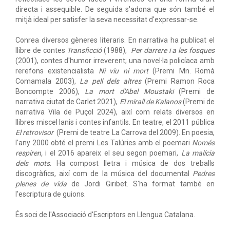
directa i assequible. De seguida s'adona que són també el
mitjà ideal per satisfer la seva necessitat d'expressar-se.
Conrea diversos gèneres literaris. En narrativa ha publicat el
llibre de contes
Transficció
(1988),
Per darrere i a les fosques
(2001), contes d'humor irreverent; una novel·la policíaca amb
rerefons existencialista
Ni viu ni mort
(Premi Mn. Romà
Comamala 2003),
La pell dels altres
(Premi Ramon Roca
Boncompte 2006),
La mort d'Abel Moustaki
(Premi de
narrativa ciutat de Carlet 2021),
El mirall de Kalanos
(Premi de
narrativa Vila de Puçol 2024), així com relats diversos en
llibres miscel·lanis i contes infantils. En teatre, el 2011 pública
El retrovisor
(Premi de teatre La Carrova del 2009). En poesia,
l'any 2000 obté el premi Les Talúries amb el poemari
Només
respiren,
i el 2016 apareix el seu segon poemari,
La malícia
dels mots
. Ha compost lletra i música de dos treballs
discogràfics, així com de la música del documental
Pedres
plenes de vida
de Jordi Giribet. S'ha format també en
l'escriptura de guions.
És soci de l'Associació d'Escriptors en Llengua Catalana.