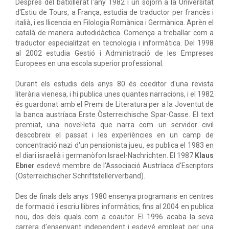
Després del batxillerat l'any 1982 i un sojorn a la Universitat
d'Estiu de Tours, a França, estudia de traductor per francès i
italià, i es llicencia en Filologia Romànica i Germànica. Aprèn el
català de manera autodidàctica. Comença a treballar com a
traductor especialitzat en tecnologia i informàtica. Del 1998
al 2002 estudia Gestió i Administració de les Empreses
Europees en una escola superior professional.
Durant els estudis dels anys 80 és coeditor d'una revista
literària vienesa, i hi publica unes quantes narracions, i el 1982
és guardonat amb el Premi de Literatura per a la Joventut de
la banca austríaca Erste Österreichische Spar-Casse. El text
premiat, una novel·leta que narra com un servidor civil
descobreix el passat i les experiències en un camp de
concentració nazi d'un pensionista jueu, es publica el 1983 en
el diari israelià i germanòfon Israel-Nachrichten. El 1987
Klaus
Ebner
esdevé membre de l'Associació Austríaca d'Escriptors
(Österreichischer Schriftstellerverband).
Des de finals dels anys 1980 ensenya programaris en centres
de formació i escriu llibres informàtics; fins al 2004 en publica
nou, dos dels quals com a coautor. El 1996 acaba la seva
carrera d'ensenyant independent i esdevé empleat per una