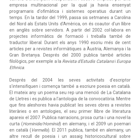
empresa multinacional per la qual ja havia ensenyat
programaris d'ofimàtica i sistemes operatius durant un
temps. En la tardor del 1999, passa sis setmanes a Carolina
del Nord als Estats Units d'Amèrica, on és coautor d'un llibre
en anglès sobre servidors. A partir del 2002 col·labora en
projectes informàtics de formació i treballa també de
traductor liberal. Durant els anys 1990 escriu més de cent
articles per a revistes informàtiques a Àustria, Alemanya i la
Gran Bretanya. Després del 2000 publica també articles
filològics, per exemple a la
Revista d'Estudis Catalans
i
Europa
Ethnica
.
Després del 2004 les seves activitats d'escriptor
s'intensifiquen i comença també a escriure poesia en català.
El mateix any un poema seu rep una menció de La Catalana
de Lletres i es publica a l'antologia de la convocatòria. Mentre
que fins aleshores havia publicat les seves obres a revistes
literàries o en antologies, el seu primer llibre de literatura
apareix el 2007. Publica narracions, prosa curta i una novel·la
curta (
Hominide/Homínid
) en alemany, i el 2009 un poemari
en català (
Vermells
). El 2011 publica, també en alemany, un
altre recull de poesia i un assaig historicocultural sobre