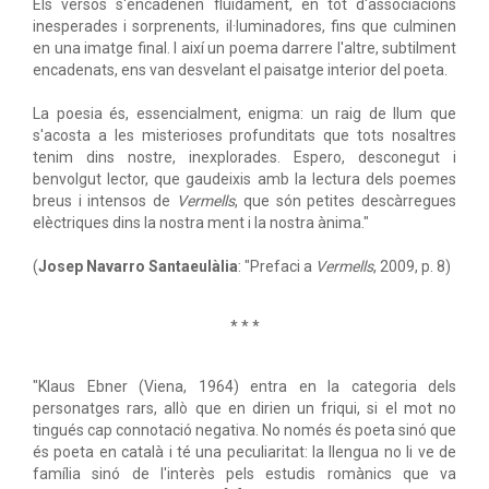
Els versos s'encadenen fluidament, en tot d'associacions
inesperades i sorprenents, il·luminadores, fins que culminen
en una imatge final. I així un poema darrere l'altre, subtilment
encadenats, ens van desvelant el paisatge interior del poeta.
La poesia és, essencialment, enigma: un raig de llum que
s'acosta a les misterioses profunditats que tots nosaltres
tenim dins nostre, inexplorades. Espero, desconegut i
benvolgut lector, que gaudeixis amb la lectura dels poemes
breus i intensos de
Vermells
, que són petites descàrregues
elèctriques dins la nostra ment i la nostra ànima."
(
Josep Navarro Santaeulàlia
: "Prefaci a
Vermells
, 2009, p. 8)
* * *
"Klaus Ebner (Viena, 1964) entra en la categoria dels
personatges rars, allò que en dirien un friqui, si el mot no
tingués cap connotació negativa. No només és poeta sinó que
és poeta en català i té una peculiaritat: la llengua no li ve de
família sinó de l'interès pels estudis romànics que va