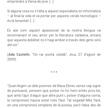
emprendre a Viena de jove. [...]
Si alguna cosa no li falta a aquest especialista en informàtica
– al final la vida el va portar per aquests verals tecnològics –
és la tenacitat. [...]
És així com aquest apassionat de la nostra llengua va
encomanant el seu amor per la literatura catalana, encara
que aquesta debilitat no li hagi arribat a través dels gens sinó
del cor."
(
Ada Castells
: "Un rar poeta català",
Avui
, 27 d'agost de
2009)
* * *
"Quan llegim un dels poemes de Klaus Ebner, sense cap signe
de puntuació, pensem que potser no ho hem entès prou bé,
que amb l'ajut d'algun que altre punt i, potser d'alguna coma,
la comprensió hauria estat més fàcil. Tal vegada! Més fàcil,
en una comprensió simplista de la poesia, però falsa des de