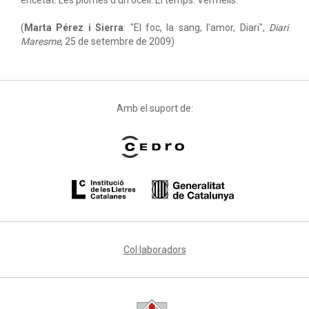
encetat. Les plomes d'un ocell. El temps. Vermells."
(
Marta Pérez i Sierra
: "El foc, la sang, l'amor, Diari",
Diari
Maresme
, 25 de setembre de 2009)
Amb el suport de:
Col·laboradors