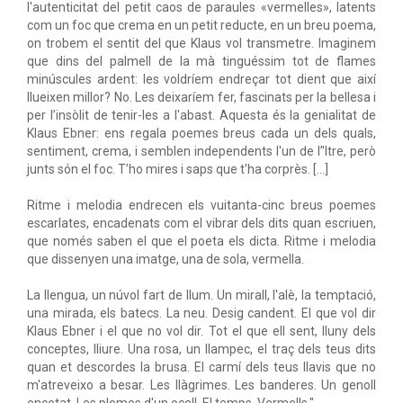
l'autenticitat del petit caos de paraules «vermelles», latents
com un foc que crema en un petit reducte, en un breu poema,
on trobem el sentit del que Klaus vol transmetre. Imaginem
que dins del palmell de la mà tinguéssim tot de flames
minúscules ardent: les voldríem endreçar tot dient que així
llueixen millor? No. Les deixaríem fer, fascinats per la bellesa i
per l’insòlit de tenir-les a l'abast. Aquesta és la genialitat de
Klaus Ebner: ens regala poemes breus cada un dels quals,
sentiment, crema, i semblen independents l'un de l’'ltre, però
junts són el foc. T’ho mires i saps que t'ha corprès. [...]
Ritme i melodia endrecen els vuitanta-cinc breus poemes
escarlates, encadenats com el vibrar dels dits quan escriuen,
que només saben el que el poeta els dicta. Ritme i melodia
que dissenyen una imatge, una de sola, vermella.
La llengua, un núvol fart de llum. Un mirall, l'alè, la temptació,
una mirada, els batecs. La neu. Desig candent. El que vol dir
Klaus Ebner i el que no vol dir. Tot el que ell sent, lluny dels
conceptes, lliure. Una rosa, un llampec, el traç dels teus dits
quan et descordes la brusa. El carmí dels teus llavis que no
m'atreveixo a besar. Les llàgrimes. Les banderes. Un genoll