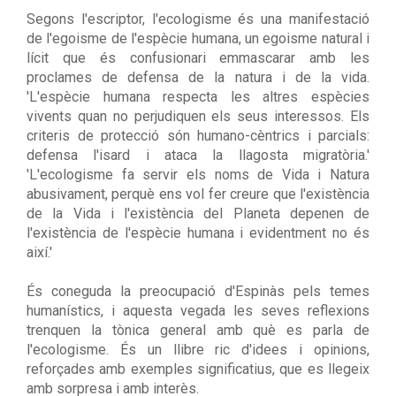
Segons l'escriptor, l'ecologisme és una manifestació
de l'egoisme de l'espècie humana, un egoisme natural i
lícit que és confusionari emmascarar amb les
proclames de defensa de la natura i de la vida.
'L'espècie humana respecta les altres espècies
vivents quan no perjudiquen els seus interessos. Els
criteris de protecció són humano-cèntrics i parcials:
defensa l'isard i ataca la llagosta migratòria.'
'L'ecologisme fa servir els noms de Vida i Natura
abusivament, perquè ens vol fer creure que l'existència
de la Vida i l'existència del Planeta depenen de
l'existència de l'espècie humana i evidentment no és
així.'
És coneguda la preocupació d'Espinàs pels temes
humanístics, i aquesta vegada les seves reflexions
trenquen la tònica general amb què es parla de
l'ecologisme. És un llibre ric d'idees i opinions,
reforçades amb exemples significatius, que es llegeix
amb sorpresa i amb interès.