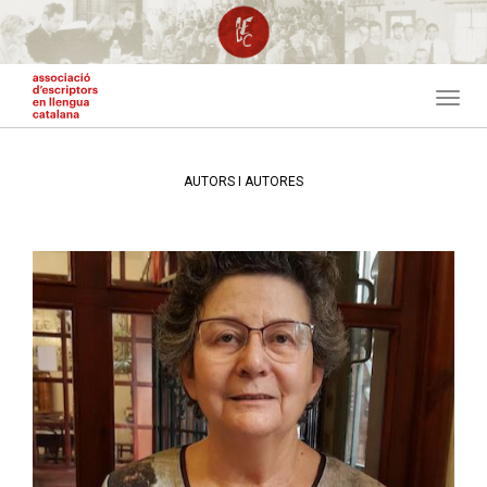
Vés
al
contingut
Toggl
navig
AUTORS I AUTORES