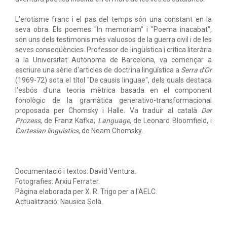
L'erotisme franc i el pas del temps són una constant en la
seva obra. Els poemes "In memoriam" i "Poema inacabat",
són uns dels testimonis més valuosos de la guerra civil i de les
seves conseqüències. Professor de lingüística i crítica literària
a la Universitat Autònoma de Barcelona, va començar a
escriure una sèrie d'articles de doctrina lingüística a
Serra d'Or
(1969-72) sota el títol "De causis linguae", dels quals destaca
l'esbós d'una teoria mètrica basada en el component
fonològic de la gramàtica generativo-transformacional
proposada per Chomsky i Halle. Va traduir al català
Der
Prozess
, de Franz Kafka;
Language
, de Leonard Bloomfield, i
Cartesian linguistics
, de Noam Chomsky.
Documentació i textos: David Ventura.
Fotografies: Arxiu Ferrater.
Pàgina elaborada per X. R. Trigo per a l'AELC.
Actualització: Nausica Solà.