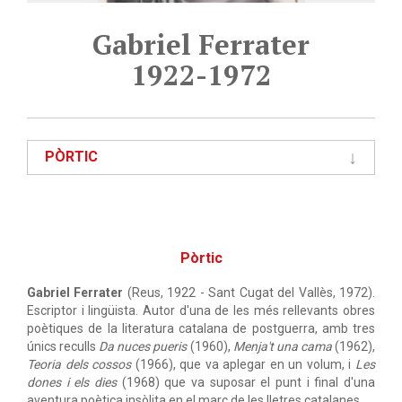
Gabriel Ferrater
1922-1972
PÒRTIC
Pòrtic
Gabriel Ferrater
(Reus, 1922 - Sant Cugat del Vallès, 1972).
Escriptor i lingüista. Autor d'una de les més rellevants obres
poètiques de la literatura catalana de postguerra, amb tres
únics reculls
Da nuces pueris
(1960),
Menja't una cama
(1962),
Teoria dels cossos
(1966), que va aplegar en un volum, i
Les
dones i els dies
(1968) que va suposar el punt i final d'una
aventura poètica insòlita en el marc de les lletres catalanes.