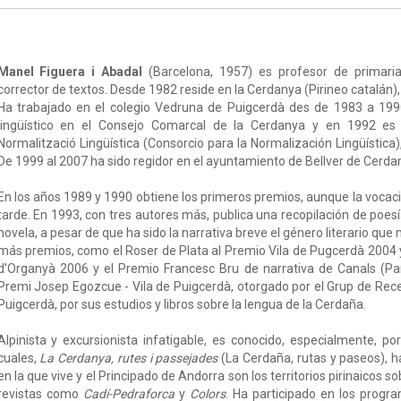
Manel Figuera i Abadal
(Barcelona, 1957) es profesor de primaria
corrector de textos. Desde 1982 reside en la Cerdanya (Pirineo catalán), 
Ha trabajado en el colegio Vedruna de Puigcerdà des de 1983 a 19
lingüístico en el Consejo Comarcal de la Cerdanya y en 1992 es 
Normalització Lingüística (Consorcio para la Normalización Lingüístic
De 1999 al 2007 ha sido regidor en el ayuntamiento de Bellver de Cerda
En los años 1989 y 1990 obtiene los primeros premios, aunque la vocació
tarde. En 1993, con tres autores más, publica una recopilación de poes
novela, a pesar de que ha sido la narrativa breve el género literario que
más premios, como el Roser de Plata al Premio Vila de Pugcerdà 2004 y
d'Organyà 2006 y el Premio Francesc Bru de narrativa de Canals (Paí
Premi Josep Egozcue - Vila de Puigcerdà, otorgado por el Grup de Re
Puigcerdà, por sus estudios y libros sobre la lengua de la Cerdaña.
Alpinista y excursionista infatigable, es conocido, especialmente, po
cuales,
La Cerdanya, rutes i passejades
(La Cerdaña, rutas y paseos), h
en la que vive y el Principado de Andorra son los territorios pirinaicos 
revistas como
Cadí-Pedraforca
y
Colors
. Ha participado en los prog