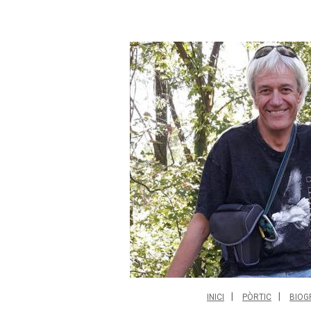
INICI
PÒRTIC
BIOG