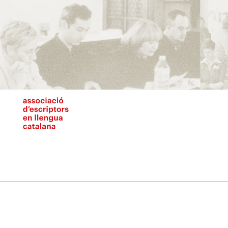
Vés
al
contingut
N
pr