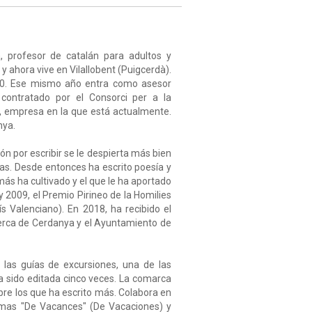
, profesor de catalán para adultos y
y ahora vive en Vilallobent (Puigcerdà).
90. Ese mismo año entra como asesor
contratado por el Consorci per a la
a), empresa en la que está actualmente.
nya.
n por escribir se le despierta más bien
ías. Desde entonces ha escrito poesía y
 más ha cultivado y el que le ha aportado
 2009, el Premio Pirineo de la Homilies
s Valenciano). En 2018, ha recibido el
cerca de Cerdanya y el Ayuntamiento de
r las guías de excursiones, una de las
a sido editada cinco veces. La comarca
sobre los que ha escrito más. Colabora en
ramas "De Vacances" (De Vacaciones) y