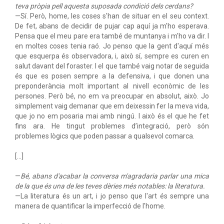
teva pròpia pell aquesta suposada condició dels cerdans?
—Sí. Però, home, les coses s'han de situar en el seu context.
De fet, abans de decidir de pujar cap aquí ja m'ho esperava.
Pensa que el meu pare era també de muntanya i m'ho va dir. I
en moltes coses tenia raó. Jo penso que la gent d'aquí més
que esquerpa és observadora, i, això sí, sempre es curen en
salut davant del foraster. I el que també vaig notar de seguida
és que es posen sempre a la defensiva, i que donen una
preponderància molt important al nivell econòmic de les
persones. Però bé, no em va preocupar en absolut, això. Jo
simplement vaig demanar que em deixessin fer la meva vida,
que jo no em posaria mai amb ningú. I això és el que he fet
fins ara. He tingut problemes d’integració, però són
problemes lògics que poden passar a qualsevol comarca.
[...]
—
Bé, abans d'acabar la conversa m'agradaria parlar una mica
de la que és una de les teves dèries més notables: la literatura.
—La literatura és un art, i jo penso que l'art és sempre una
manera de quantificar la imperfecció de l'home.