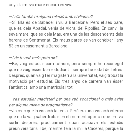
anys; la meva mare encara és viva.
—
I ella també té alguna relació amb el Pirineu?
—Sí. Ella és de Sabadell i viu a Barcelona. Però el seu pare,
que es deia Abadal, venia de Vidrà, del Ripollès. En canvi, la
seva mare, que es deia Mas, era una de les descendents dels
barons de Sentmenat. Els meus pares es van conèixer l'any
53 en un casament a Barcelona.
—
I de tu què me'n pots dir?
—Bé, vaig estudiar com tothom, però sempre he reconegut
que no vaig ésser bon estudiant. I sempre he estat de lletres.
Després, quan vaig fer magisteri a la universitat, vaig trobat la
motivació per estudiar. Els tres anys de carrera van ésser
fantàstics, amb una matrícula i tot.
—
Vas estudiar magisteri per una raó vocacional o més aviat
per alguna mena de pragmatisme?
—Jo crec que la vocació la tenia. Però era una vocació interna
que no la vaig saber trobar en el moment oportú i que em va
sortir després, pràcticament quan acabava els estudis
preuniversitaris. I bé, mentre feia la mili a Càceres, perquè la