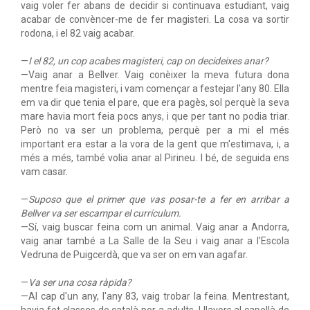
vaig voler fer abans de decidir si continuava estudiant, vaig
acabar de convèncer-me de fer magisteri. La cosa va sortir
rodona, i el 82 vaig acabar.
—
I el 82, un cop acabes magisteri, cap on decideixes anar?
—Vaig anar a Bellver. Vaig conèixer la meva futura dona
mentre feia magisteri, i vam començar a festejar l'any 80. Ella
em va dir que tenia el pare, que era pagès, sol perquè la seva
mare havia mort feia pocs anys, i que per tant no podia triar.
Però no va ser un problema, perquè per a mi el més
important era estar a la vora de la gent que m'estimava, i, a
més a més, també volia anar al Pirineu. I bé, de seguida ens
vam casar.
—
Suposo que el primer que vas posar-te a fer en arribar a
Bellver va ser escampar el currículum.
—Sí, vaig buscar feina com un animal. Vaig anar a Andorra,
vaig anar també a La Salle de la Seu i vaig anar a l'Escola
Vedruna de Puigcerdà, que va ser on em van agafar.
—
Va ser una cosa ràpida?
—Al cap d'un any, l'any 83, vaig trobar la feina. Mentrestant,