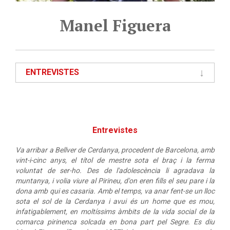
Manel Figuera
ENTREVISTES
Entrevistes
Va arribar a Bellver de Cerdanya, procedent de Barcelona, amb
vint-i-cinc anys, el títol de mestre sota el braç i la ferma
voluntat de ser-ho. Des de l'adolescència li agradava la
muntanya, i volia viure al Pirineu, d'on eren fills el seu pare i la
dona amb qui es casaria. Amb el temps, va anar fent-se un lloc
sota el sol de la Cerdanya i avui és un home que es mou,
infatigablement, en moltíssims àmbits de la vida social de la
comarca pirinenca solcada en bona part pel Segre. Es diu