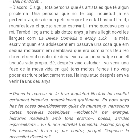
—
Déu n'hi doret...
—D'acord. O sigui, tota persona que és artista és que té algun
problema. Una persona que no té cap inquietud ja és
perfecta. Jo, des de ben petit sempre he estat bastant tímid, i
manifestava el que jo sentia escrivint. I m'ho quedava per a
mi. També llegia molt: als dotze anys ja havia llegit novel·les
llargues com
La Divina Comèdia
o
Moby Dick
. I, a més,
escrivint quan era adolescent em passava una cosa que em
seduïa moltíssim: em semblava que era com si fos Déu. Ho
dic en el sentit creatiu, de donar vida a un personatge i que ell
tingués vida pròpia. Bé, després vaig estudiar i va venir una
fase de la meva vida en què tens moltes feines, i no vaig
poder escriure pràcticament res. I la inquietud després em va
venir fa uns deu anys.
—
Doncs la represa de la teva inquietud literària ha resultat
certament intensiva, materialment grafòmana. En pocs anys
has fet coses divertidíssimes: guies de muntanya, narracions
curtes, novel·les oceàniques —incloent-hi, per exemple,
històries medievals amb tons eròtics—, poesia, articles
especialitzats... En fi, una activitat tremenda. Escrius perquè
t'és necessari fer-ho o, per contra, perquè t'imposes la
necessitat d'escriure?