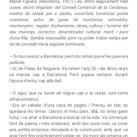
Manel Figuera (Barcelona, 1957) i és, entre segurament més
coses, tècnic lingüístic del Consell Comarcal de la Cerdanya,
mestre de català per a adults, novel·lista torrencial, poeta
ocasional, autor de guies de muntanya, articulista,
muntanyenc, regidor d'urbanisme, obres, cultura i turisme del
seu municipi, corrector, dinamitzador cultural, marit i pare
d'una filla. Sembla impossible, però va poder trobar temps per
tal de concedir-me la següent entrevista.
—Tu has nascut a Barcelona, però tinc entès que el teu pare era
pallarès.
—Sí, de Palau de Noguera. Va néixer l'any 26 i als dinou anys
va marxar cap a Barcelona. Però pujava sempre, durant
l'època d'estiu, cap allà dalt.
—
O sigui, que va haver de migrar cap a la ciutat, com tants
altres pirinencs.
—Era un cabaler d'una casa de pagès, i l'hereu, és clar, es
quedava les terres. Llavors el meu pare, allà, no tenia gaire
futur, i va anar a Barcelona a buscar-se la vida. Va començar
fent de paleta, i més endavant, amb dos socis més, va crear
una petita empresa vinculada a la construcció amb què va
anar fent fins pràcticament jubilar-se. Va morir als setanta-un