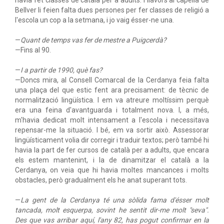
havia fet classes de català per a adults. I llavors al capellà de
Bellver li feien falta dues persones per fer classes de religió a
l'escola un cop a la setmana, i jo vaig ésser-ne una.
—
Quant de temps vas fer de mestre a Puigcerdà?
—Fins al 90.
—
I a partir de 1990, què fas?
—Doncs mira, al Consell Comarcal de la Cerdanya feia falta
una plaça del que estic fent ara precisament: de tècnic de
normalització lingüística. I em va atreure moltíssim perquè
era una feina d'avantguarda i totalment nova. I, a més,
m'havia dedicat molt intensament a l'escola i necessitava
repensar-me la situació. I bé, em va sortir això. Assessorar
lingüísticament volia dir corregir i traduir textos; però també hi
havia la part de fer cursos de català per a adults, que encara
els estem mantenint, i la de dinamitzar el català a la
Cerdanya, on veia que hi havia moltes mancances i molts
obstacles, però gradualment els he anat superant tots.
—
La gent de la Cerdanya té una sòlida fama d'ésser molt
tancada, molt esquerpa, sovint he sentit dir-me molt "seva".
Des que vas arribar aquí, l'any 82, has pogut confirmar en la