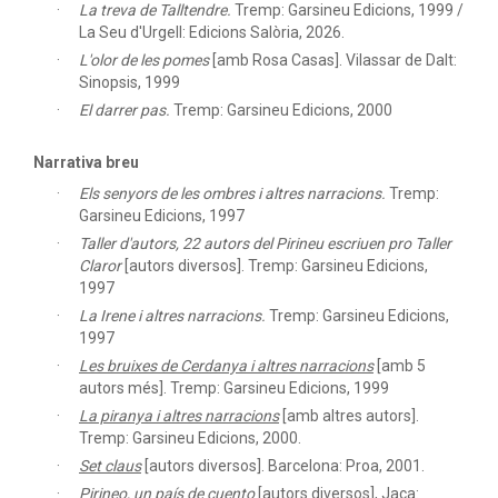
La treva de Talltendre.
Tremp: Garsineu Edicions, 1999 /
La Seu d'Urgell: Edicions Salòria, 2026.
L'olor de les pomes
[amb Rosa Casas]. Vilassar de Dalt:
Sinopsis, 1999
El darrer pas.
Tremp: Garsineu Edicions, 2000
Narrativa breu
Els senyors de les ombres i altres narracions.
Tremp:
Garsineu Edicions, 1997
Taller d'autors, 22 autors del Pirineu escriuen pro Taller
Claror
[autors diversos]. Tremp: Garsineu Edicions,
1997
La Irene i altres narracions.
Tremp: Garsineu Edicions,
1997
Les bruixes de Cerdanya i altres narracions
[amb 5
autors més]. Tremp: Garsineu Edicions, 1999
La piranya i altres narracions
[amb altres autors].
Tremp: Garsineu Edicions, 2000.
Set claus
[autors diversos]. Barcelona: Proa, 2001.
Pirineo, un país de cuento
[autors diversos], Jaca: