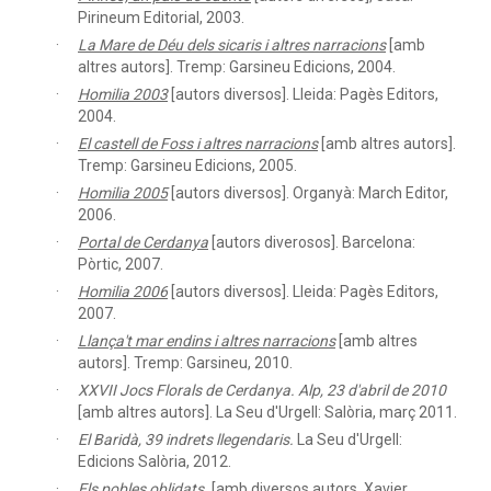
Pirineum Editorial, 2003.
La Mare de Déu dels sicaris i altres narracions
[amb
altres autors]. Tremp: Garsineu Edicions, 2004.
Homilia 2003
[autors diversos]. Lleida: Pagès Editors,
2004.
El castell de Foss i altres narracions
[amb altres autors].
Tremp: Garsineu Edicions, 2005.
Homilia 2005
[autors diversos]. Organyà: March Editor,
2006.
Portal de Cerdanya
[autors diverosos]. Barcelona:
Pòrtic, 2007.
Homilia 2006
[autors diversos]. Lleida: Pagès Editors,
2007.
Llança't mar endins i altres narracions
[amb altres
autors]. Tremp: Garsineu, 2010.
XXVII Jocs Florals de Cerdanya. Alp, 23 d'abril de 2010
[amb altres autors]. La Seu d'Urgell: Salòria, març 2011.
El Baridà, 39 indrets llegendaris.
La Seu d'Urgell:
Edicions Salòria, 2012.
Els pobles oblidats.
[amb diversos autors. Xavier