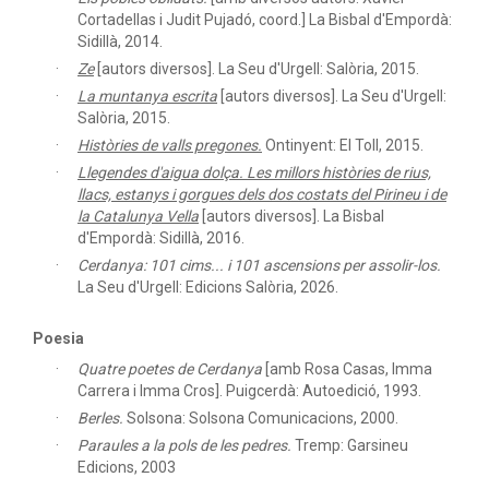
Cortadellas i Judit Pujadó, coord.] La Bisbal d'Empordà:
Sidillà, 2014.
Ze
[autors diversos]. La Seu d'Urgell: Salòria, 2015.
La muntanya escrita
[autors diversos]. La Seu d'Urgell:
Salòria, 2015.
Històries de valls pregones.
Ontinyent: El Toll, 2015.
Llegendes d'aigua dolça. Les millors històries de rius,
llacs, estanys i gorgues dels dos costats del Pirineu i de
la Catalunya Vella
[autors diversos]. La Bisbal
d'Empordà: Sidillà, 2016.
Cerdanya: 101 cims... i 101 ascensions per assolir-los.
La Seu d'Urgell: Edicions Salòria, 2026.
Poesia
Quatre poetes de Cerdanya
[amb Rosa Casas, Imma
Carrera i Imma Cros]. Puigcerdà: Autoedició, 1993.
Berles.
Solsona: Solsona Comunicacions, 2000.
Paraules a la pols de les pedres.
Tremp: Garsineu
Edicions, 2003