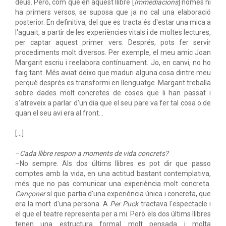
déus. Però, com que en aquest llibre [
Immediacions
] només hi
ha primers versos, se suposa que ja no cal una elaboració
posterior. En definitiva, del que es tracta és d'estar una mica a
l'aguait, a partir de les experiències vitals i de moltes lectures,
per captar aquest primer vers. Després, pots fer servir
procediments molt diversos. Per exemple, el meu amic Joan
Margarit escriu i reelabora contínuament. Jo, en canvi, no ho
faig tant. Més aviat deixo que maduri alguna cosa dintre meu
perquè després es transformi en llenguatge. Margarit treballa
sobre dades molt concretes de coses que li han passat i
s'atreveix a parlar d'un dia que el seu pare va fer tal cosa o de
quan el seu avi era al front...
[...]
–
Cada llibre respon a moments de vida concrets?
–No sempre. Als dos últims llibres es pot dir que passo
comptes amb la vida, en una actitud bastant contemplativa,
més que no pas comunicar una experiència molt concreta.
Cançoner
sí que partia d'una experiència única i concreta, que
era la mort d'una persona. A
Per Puck
tractava l'espectacle i
el que el teatre representa per a mi. Però els dos últims llibres
tenen una estructura formal molt pensada i molta