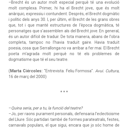
–Brecht és un autor molt especial perquè té una evolució
molt complexa. Primer, hi ha el Brecht jove, que és molt
anàrquic, expressiu i contundent. Després, el Brecht dogmàtic
i polític dels anys 30. I, per últim, el Brecht de les grans obres
que, tot i que manté estructures de l'època dogmàtica, té
personatges que s'assemblen als del Brecht jove. En general,
és un autor difícil de traduir. De tota manera, abans de l'obra
completa, tampoc no l'havia traduït gaire. Havia traduït
poesia, cosa que Serrallonga no va arribar a fer mai. El Brecht
poeta m'agrada molt perquè no té els problemes de
dogmatisme que té el seu teatre.
(
Marta Ciércoles:
"Entrevista. Feliu Formosa".
Avui. Cultura
,
16 de març del 2000)
* * *
–
Quina seria, per a tu, la funció del teatre?
–Jo, per raons purament personals, defensaria l'eclecticisme
del Lliure. Sóc partidari també de formes parateatrals, festes,
carnavals populars, el que sigui, encara que jo sóc home de