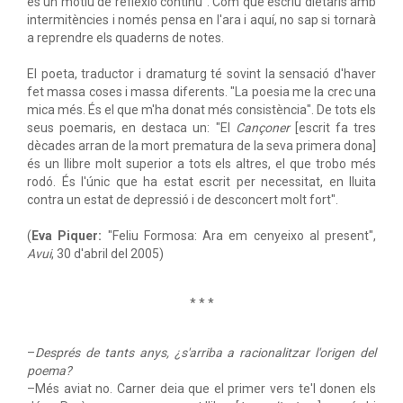
és un motiu de reflexió continu". Com que escriu dietaris amb
intermitències i només pensa en l'ara i aquí, no sap si tornarà
a reprendre els quaderns de notes.
El poeta, traductor i dramaturg té sovint la sensació d'haver
fet massa coses i massa diferents. "La poesia me la crec una
mica més. És el que m'ha donat més consistència". De tots els
seus poemaris, en destaca un: "El
Cançoner
[escrit fa tres
dècades arran de la mort prematura de la seva primera dona]
és un llibre molt superior a tots els altres, el que trobo més
rodó. És l'únic que ha estat escrit per necessitat, en lluita
contra un estat de depressió i de desconcert molt fort".
(
Eva Piquer:
"Feliu Formosa: Ara em cenyeixo al present",
Avui
, 30 d'abril del 2005)
* * *
–
Després de tants anys, ¿s'arriba a racionalitzar l'origen del
poema?
–Més aviat no. Carner deia que el primer vers te'l donen els