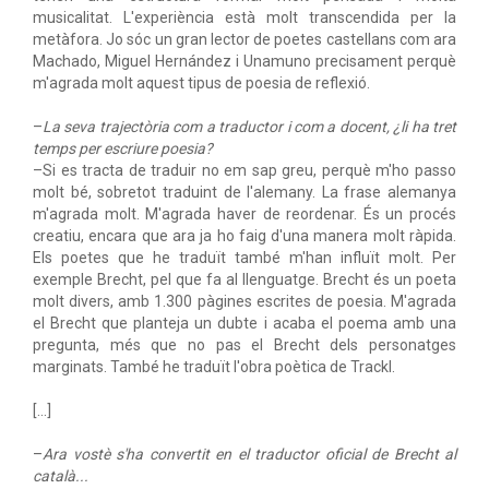
musicalitat. L'experiència està molt transcendida per la
metàfora. Jo sóc un gran lector de poetes castellans com ara
Machado, Miguel Hernández i Unamuno precisament perquè
m'agrada molt aquest tipus de poesia de reflexió.
–
La seva trajectòria com a traductor i com a docent, ¿li ha tret
temps per escriure poesia?
–Si es tracta de traduir no em sap greu, perquè m'ho passo
molt bé, sobretot traduint de l'alemany. La frase alemanya
m'agrada molt. M'agrada haver de reordenar. És un procés
creatiu, encara que ara ja ho faig d'una manera molt ràpida.
Els poetes que he traduït també m'han influït molt. Per
exemple Brecht, pel que fa al llenguatge. Brecht és un poeta
molt divers, amb 1.300 pàgines escrites de poesia. M'agrada
el Brecht que planteja un dubte i acaba el poema amb una
pregunta, més que no pas el Brecht dels personatges
marginats. També he traduït l'obra poètica de Trackl.
[...]
–
Ara vostè s'ha convertit en el traductor oficial de Brecht al
català...