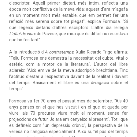
d'escriptor. Aquell primer dietari, més íntim, reflectia una
època molt conflictiva de la meva vida; aquest d'ara m'agafa
en un moment molt més estable, que em permet fer una
reflexió més serena sobre tot plegat", explica Formosa. "Sí
que llegeixo dietaris d'altres escriptors. L'altre dia rellegia
L'ofici de viure
de Pavese, que mira que és difícil: no recordava
que ho fos tant".
A la introducció d'
A contratemps
, Xulio Ricardo Trigo afirma:
"Feliu Formosa ens demostra la necessitat del dubte, vital o
estètic, com a motor de la literatura". L'autor del llibre
aclareix: "Això em ve de la meva adscripció brechtiana. Tinc
l'actitud d'estar a l'expectativa davant de la realitat i davant
del temps. Bàsicament el llibre és una divagació sobre el
temps".
Formosa va fer 70 anys el passat mes de setembre. "Als 40
anys penses en el que has viscut i en el que et queda per
viure; als 70 procures viure molt el moment, sense fer
projeccions de futur. Jo ara em cenyeixo al present". Tot i que
es defineix com "un depressiu crònic", la perspectiva de la
vellesa no l'angoixa especialment. Això sí, "el pas del temps