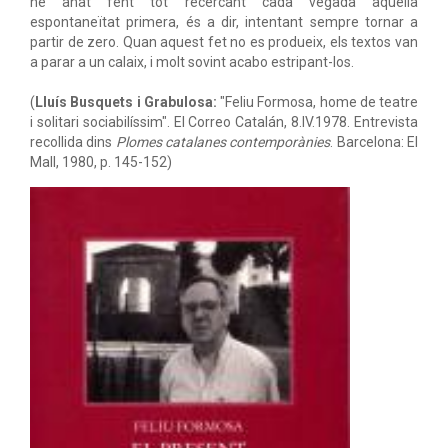
he anat fent tot recercant cada vegada aquella
espontaneïtat primera, és a dir, intentant sempre tornar a
partir de zero. Quan aquest fet no es produeix, els textos van
a parar a un calaix, i molt sovint acabo estripant-los.
(
Lluís Busquets i Grabulosa:
"Feliu Formosa, home de teatre
i solitari sociabilíssim". El Correo Catalán, 8.IV.1978. Entrevista
recollida dins
Plomes catalanes contemporànies
. Barcelona: El
Mall, 1980, p. 145-152)