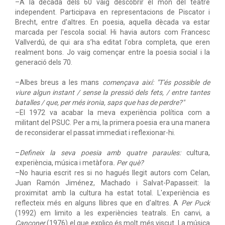
–A la dècada dels 60 vaig descobrir el món del teatre
independent. Participava en representacions de Piscator i
Brecht, entre d'altres. En poesia, aquella dècada va estar
marcada per l'escola social. Hi havia autors com Francesc
Vallverdú, de qui ara s’ha editat l'obra completa, que eren
realment bons. Jo vaig començar entre la poesia social i la
generació dels 70.
–Albes breus a les mans
començava així: "T'és possible de
viure algun instant / sense la pressió dels fets, / entre tantes
batalles / que, per més ironia, saps que has de perdre?"
–El 1972 va acabar la meva experiència política com a
militant del PSUC. Per a mi, la primera poesia era una manera
de reconsiderar el passat immediat i reflexionar-hi.
–
Defineix la seva poesia amb quatre paraules:
cultura,
experiència, música i metàfora
. Per què?
–No hauria escrit res si no hagués llegit autors com Celan,
Juan Ramón Jiménez, Machado i Salvat-Papasseit: la
proximitat amb la cultura ha estat total. L'experiència es
reflecteix més en alguns llibres que en d'altres. A
Per Puck
(1992) em limito a les experiències teatrals. En canvi, a
Cançoner
(1976) el que explico és molt més viscut. La música