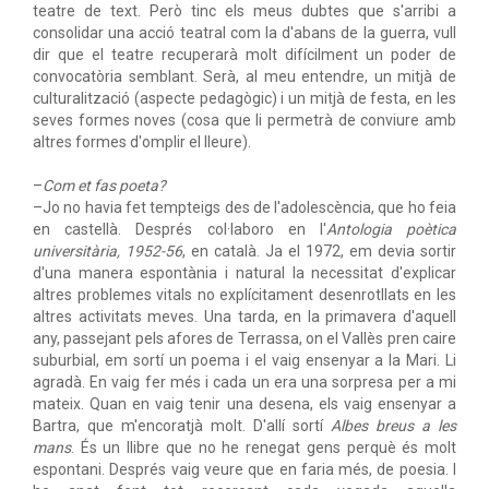
teatre de text. Però tinc els meus dubtes que s'arribi a
consolidar una acció teatral com la d'abans de la guerra, vull
dir que el teatre recuperarà molt difícilment un poder de
convocatòria semblant. Serà, al meu entendre, un mitjà de
culturalització (aspecte pedagògic) i un mitjà de festa, en les
seves formes noves (cosa que li permetrà de conviure amb
altres formes d'omplir el lleure).
–
Com et fas poeta?
–Jo no havia fet tempteigs des de l'adolescència, que ho feia
en castellà. Després col·laboro en l'
Antologia poètica
universitària, 1952-56
, en català. Ja el 1972, em devia sortir
d'una manera espontània i natural la necessitat d'explicar
altres problemes vitals no explícitament desenrotllats en les
altres activitats meves. Una tarda, en la primavera d'aquell
any, passejant pels afores de Terrassa, on el Vallès pren caire
suburbial, em sortí un poema i el vaig ensenyar a la Mari. Li
agradà. En vaig fer més i cada un era una sorpresa per a mi
mateix. Quan en vaig tenir una desena, els vaig ensenyar a
Bartra, que m'encoratjà molt. D'allí sortí
Albes breus a les
mans
. És un llibre que no he renegat gens perquè és molt
espontani. Després vaig veure que en faria més, de poesia. I