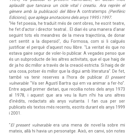
aplaudit que tancava un cicle vital i creatiu. Ara reprèn el
gènere amb la publicació del llibre
A contratemps
(Perifèric
Edicions), que aplega anotacions dels anys 1995 i 1997.
"He fet poesia, he traduït més de cent obres, he escrit teatre,
he fet d'actor i director teatral... El diari és una manera d'anar
seguint tots els meandres de la meva trajectòria, de donar
cert sentit a la dispersió", diu Formosa, com si li calgués
justificar el perquè d'aquest nou llibre. "La veritat és que no
estava gaire segur de voler-lo publicar. A vegades penso que
és un subproducte de les altres activitats, que el que haig de
dir ja ho dic millor a través de la creació estricta. Si haig de dir
una cosa, potser és millor que la digui amb literatura". De fet,
també va tenir reserves a l'hora de publicar
El present
vulnerable
: "Va ser Agustí Bartra qui em va animar a fer-ho".
Entre aquell primer dietari, que recollia notes dels anys 1973
al 1978, i aquest que ara veu la llum n'hi ha uns altres
d'inèdits, redactats als anys vuitanta. I fan cua per ser
publicats els textos més recents, escrits durant els anys 1999
i 2001.
"
El present vulnerable
era una mena de novel·la sobre mi
mateix, allà hi havia un personatge. Això, en canvi, són notes