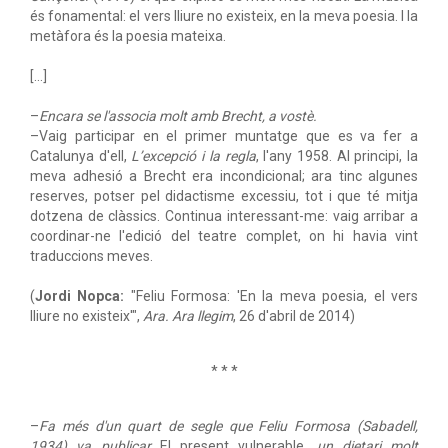
és fonamental: el vers lliure no existeix, en la meva poesia. I la
metàfora és la poesia mateixa.
[…]
–
Encara se l'associa molt amb Brecht, a vostè.
–Vaig participar en el primer muntatge que es va fer a
Catalunya d'ell,
L’excepció i la regla
, l'any 1958. Al principi, la
meva adhesió a Brecht era incondicional; ara tinc algunes
reserves, potser pel didactisme excessiu, tot i que té mitja
dotzena de clàssics. Continua interessant-me: vaig arribar a
coordinar-ne l'edició del teatre complet, on hi havia vint
traduccions meves.
(
Jordi Nopca:
"Feliu Formosa: 'En la meva poesia, el vers
lliure no existeix'",
Ara. Ara llegim
, 26 d'abril de 2014)
* * *
–
Fa més d'un quart de segle que Feliu Formosa (Sabadell,
1934) va publicar
El present vulnerable
, un dietari molt