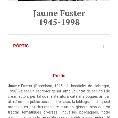
Jaume Fuster
1945-1998
PÒRTIC
Pòrtic
Jaume Fuster
(Barcelona, 1945 - L'Hospitalet de Llobregat,
1998) va ser un escriptor genuí, amb voluntat de ser-ho i de
crear lectors per tal que la literatura catalana pogués arribar
al màxim de públic possible. Per això, la bibliografia d'aquest
autor no es pot circumscriure a un sol gènere, sinó que va
tractar temàtiques diverses –novel·les policíaques, ficció
mitològica, periodisme polític, impacte dels mass-media… Al