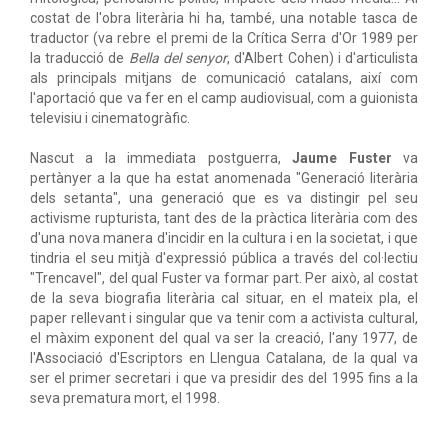
costat de l'obra literària hi ha, també, una notable tasca de
traductor (va rebre el premi de la Crítica Serra d'Or 1989 per
la traducció de
Bella del senyor
, d'Albert Cohen) i d'articulista
als principals mitjans de comunicació catalans, així com
l'aportació que va fer en el camp audiovisual, com a guionista
televisiu i cinematogràfic.
Nascut a la immediata postguerra,
Jaume Fuster
va
pertànyer a la que ha estat anomenada "Generació literària
dels setanta", una generació que es va distingir pel seu
activisme rupturista, tant des de la pràctica literària com des
d'una nova manera d'incidir en la cultura i en la societat, i que
tindria el seu mitjà d'expressió pública a través del col·lectiu
"Trencavel", del qual Fuster va formar part. Per això, al costat
de la seva biografia literària cal situar, en el mateix pla, el
paper rellevant i singular que va tenir com a activista cultural,
el màxim exponent del qual va ser la creació, l'any 1977, de
l'Associació d'Escriptors en Llengua Catalana, de la qual va
ser el primer secretari i que va presidir des del 1995 fins a la
seva prematura mort, el 1998.