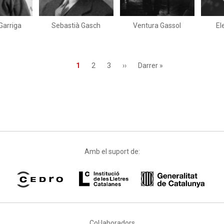
Garriga
Sebastià Gasch
Ventura Gassol
El
Pàgina
1
Page
2
Page
3
Pàgina
››
Última
Darrer »
actual
següent
pàgina
Amb el suport de:
Col·laboradors