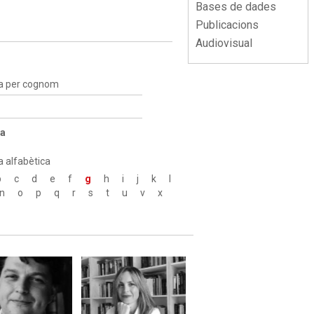
Bases de dades
Publicacions
Audiovisual
a per cognom
a
a alfabètica
b
c
d
e
f
g
h
i
j
k
l
n
o
p
q
r
s
t
u
v
x