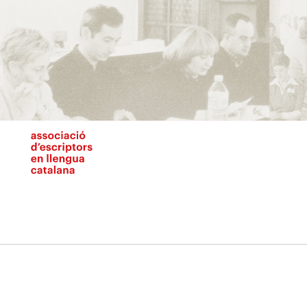
Vés
al
contingut
N
pr