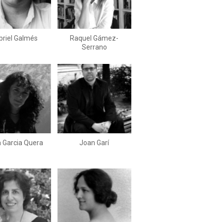
briel Galmés
Raquel Gámez-
Serrano
a Garcia Quera
Joan Garí