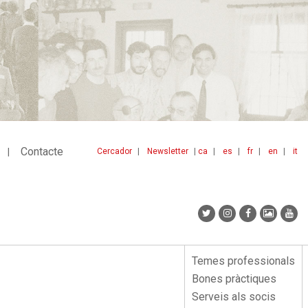
Contacte
Cercador
Newsletter
ca
es
fr
en
it
Menu
idiomes
top
Temes professionals
Menu
Bones pràctiques
lateral
Serveis als socis