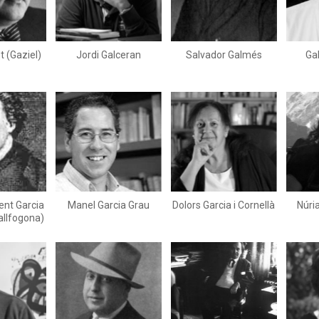
t (Gaziel)
Jordi Galceran
Salvador Galmés
Ga
ent Garcia
Manel Garcia Grau
Dolors Garcia i Cornellà
Núri
allfogona)