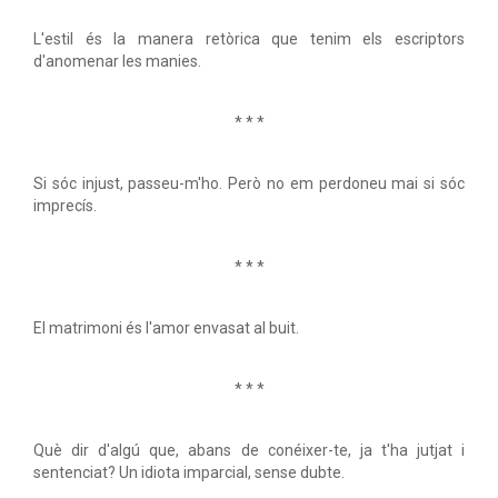
L'estil és la manera retòrica que tenim els escriptors
d'anomenar les manies.
* * *
Si sóc injust, passeu-m'ho. Però no em perdoneu mai si sóc
imprecís.
* * *
El matrimoni és l'amor envasat al buit.
* * *
Què dir d'algú que, abans de conéixer-te, ja t'ha jutjat i
sentenciat? Un idiota imparcial, sense dubte.