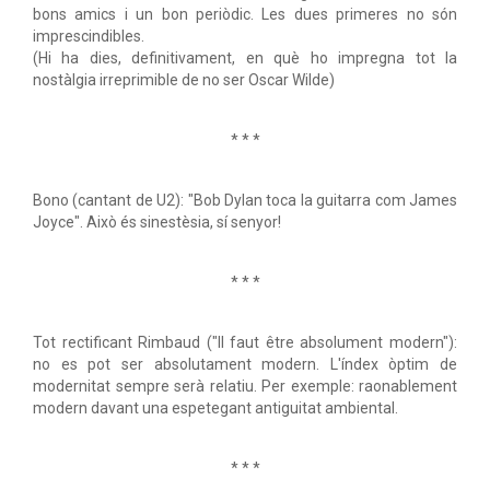
bons amics i un bon periòdic. Les dues primeres no són
imprescindibles.
(Hi ha dies, definitivament, en què ho impregna tot la
nostàlgia irreprimible de no ser Oscar Wilde)
* * *
Bono (cantant de U2): "Bob Dylan toca la guitarra com James
Joyce". Això és sinestèsia, sí senyor!
* * *
Tot rectificant Rimbaud ("Il faut être absolument modern"):
no es pot ser absolutament modern. L'índex òptim de
modernitat sempre serà relatiu. Per exemple: raonablement
modern davant una espetegant antiguitat ambiental.
* * *