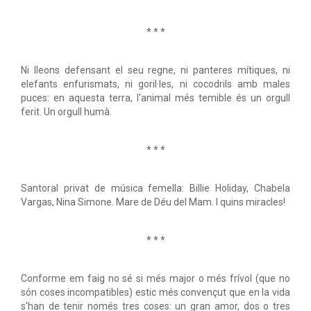
* * *
Ni lleons defensant el seu regne, ni panteres mítiques, ni
elefants enfurismats, ni goril·les, ni cocodrils amb males
puces: en aquesta terra, l'animal més temible és un orgull
ferit. Un orgull humà.
* * *
Santoral privat de música femella: Billie Holiday, Chabela
Vargas, Nina Simone. Mare de Déu del Mam. I quins miracles!
* * *
Conforme em faig no sé si més major o més frívol (que no
són coses incompatibles) estic més convençut que en la vida
s'han de tenir només tres coses: un gran amor, dos o tres