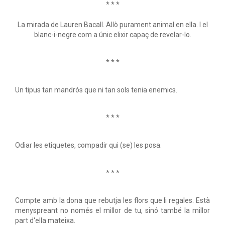
* * *
La mirada de Lauren Bacall. Allò purament animal en ella. I el
blanc-i-negre com a únic elixir capaç de revelar-lo.
* * *
Un tipus tan mandrós que ni tan sols tenia enemics.
* * *
Odiar les etiquetes, compadir qui (se) les posa.
* * *
Compte amb la dona que rebutja les flors que li regales. Està
menyspreant no només el millor de tu, sinó també la millor
part d'ella mateixa.