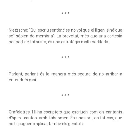
* * *
Nietzsche: “Qui escriu sentències no vol que el lligen, sinó que
se’l sàpien de memòria”. La brevetat, més que una cortesia
per part de l’aforista, és una estratègia molt meditada.
* * *
Parlant, parlant és la manera més segura de no arribar a
entendre’s mai.
* * *
Grafòlatres. Hi ha escriptors que escriuen com els cantants
d’òpera canten: amb l’abdomen. És una sort, en tot cas, que
no hi puguen implicar també els genitals.