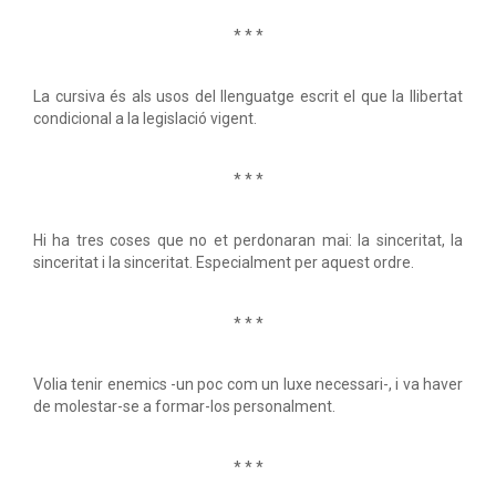
* * *
La cursiva és als usos del llenguatge escrit el que la llibertat
condicional a la legislació vigent.
* * *
Hi ha tres coses que no et perdonaran mai: la sinceritat, la
sinceritat i la sinceritat. Especialment per aquest ordre.
* * *
Volia tenir enemics -un poc com un luxe necessari-, i va haver
de molestar-se a formar-los personalment.
* * *