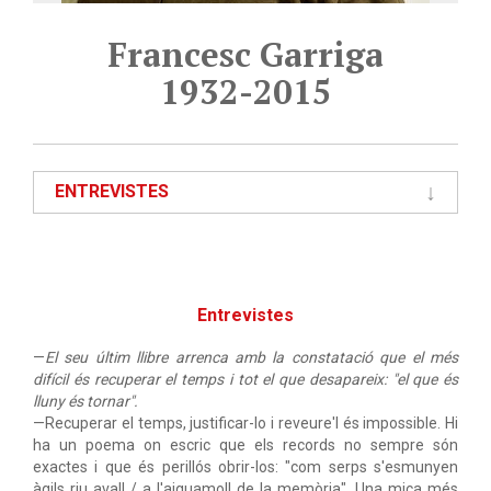
Francesc Garriga
1932-2015
ENTREVISTES
Entrevistes
—
El seu últim llibre arrenca amb la constatació que el més
difícil és recuperar el temps i tot el que desapareix: "el que és
lluny és tornar".
—Recuperar el temps, justificar-lo i reveure'l és impossible. Hi
ha un poema on escric que els records no sempre són
exactes i que és perillós obrir-los: "com serps s'esmunyen
àgils riu avall / a l'aiguamoll de la memòria". Una mica més