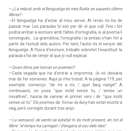
—
¿La relació amb el llenguatge és més fluida en aquests últims
llibres?
—El llenguatge ha d'estar al meu servei. Al revés no ha de
passar mai. Les paraules hi són per dir el que vull. Fins i tot
podria arribar a escriure amb faltes d'ortografia, si al poema li
convingués... La gramàtica, l'ortografia i la sintaxi s'han fet a
partir de l'estudi dels autors. Per tant, l'autor és el senyor del
llenguatge. A l'hora d'escriure, treballo sobretot l'exactitud: la
paraula s'ha de cenyir al que jo vull explicar.
—
Quan dóna per tancat un poemari?
—Cada vegada que ha d'entrar a impremta. Jo no deixaria
mai de fer esmenes. Aquí ja n'he trobat. A la pàgina 119, per
exemple, començo: "de mi a mi, / quin llarg viatge!" A
continuació, on posa "que inútil sense tu, / sense un
nosaltres", hauria de canviar el primer vers i dir: "que inútil
sense un tu". Els poemes de
Tornar és lluny
han estat escrits a
raig, però corregits durant tres anys.
—
La sensació de sentir-se estafat hi és molt present, en tot el
llibre: "el temps ha carregat / d'engany el sac dels dies".