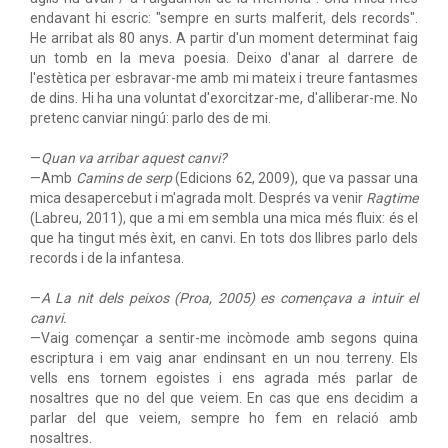
endavant hi escric: "sempre en surts malferit, dels records".
He arribat als 80 anys. A partir d'un moment determinat faig
un tomb en la meva poesia. Deixo d'anar al darrere de
l'estètica per esbravar-me amb mi mateix i treure fantasmes
de dins. Hi ha una voluntat d'exorcitzar-me, d'alliberar-me. No
pretenc canviar ningú: parlo des de mi.
—
Quan va arribar aquest canvi?
—Amb
Camins de serp
(Edicions 62, 2009), que va passar una
mica desapercebut i m'agrada molt. Després va venir
Ragtime
(Labreu, 2011), que a mi em sembla una mica més fluix: és el
que ha tingut més èxit, en canvi. En tots dos llibres parlo dels
records i de la infantesa.
—
A
La nit dels peixos
(Proa, 2005) es començava a intuir el
canvi.
—Vaig començar a sentir-me incòmode amb segons quina
escriptura i em vaig anar endinsant en un nou terreny. Els
vells ens tornem egoistes i ens agrada més parlar de
nosaltres que no del que veiem. En cas que ens decidim a
parlar del que veiem, sempre ho fem en relació amb
nosaltres.