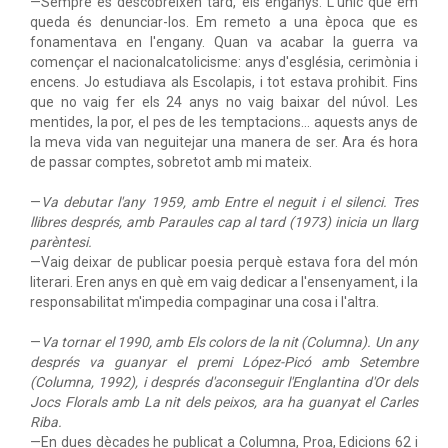
—Sempre es descobreixen tard, els enganys. L'únic que em
queda és denunciar-los. Em remeto a una època que es
fonamentava en l'engany. Quan va acabar la guerra va
començar el nacionalcatolicisme: anys d'església, cerimònia i
encens. Jo estudiava als Escolapis, i tot estava prohibit. Fins
que no vaig fer els 24 anys no vaig baixar del núvol. Les
mentides, la por, el pes de les temptacions... aquests anys de
la meva vida van neguitejar una manera de ser. Ara és hora
de passar comptes, sobretot amb mi mateix.
—
Va debutar l'any 1959, amb
Entre el neguit i el silenci
. Tres
llibres després, amb
Paraules cap al tard
(1973) inicia un llarg
parèntesi.
—Vaig deixar de publicar poesia perquè estava fora del món
literari. Eren anys en què em vaig dedicar a l'ensenyament, i la
responsabilitat m'impedia compaginar una cosa i l'altra.
—
Va tornar el 1990, amb
Els colors de la nit
(Columna). Un any
després va guanyar el premi López-Picó amb
Setembre
(Columna, 1992), i després d'aconseguir l'Englantina d'Or dels
Jocs Florals amb
La nit dels peixos
, ara ha guanyat el Carles
Riba.
—En dues dècades he publicat a Columna, Proa, Edicions 62 i