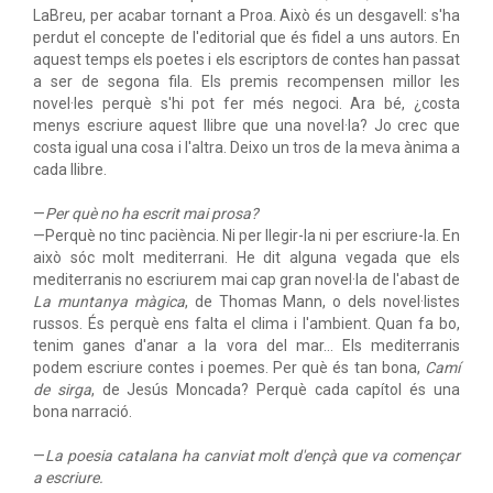
LaBreu, per acabar tornant a Proa. Això és un desgavell: s'ha
perdut el concepte de l'editorial que és fidel a uns autors. En
aquest temps els poetes i els escriptors de contes han passat
a ser de segona fila. Els premis recompensen millor les
novel·les perquè s'hi pot fer més negoci. Ara bé, ¿costa
menys escriure aquest llibre que una novel·la? Jo crec que
costa igual una cosa i l'altra. Deixo un tros de la meva ànima a
cada llibre.
—
Per què no ha escrit mai prosa?
—Perquè no tinc paciència. Ni per llegir-la ni per escriure-la. En
això sóc molt mediterrani. He dit alguna vegada que els
mediterranis no escriurem mai cap gran novel·la de l'abast de
La muntanya màgica
, de Thomas Mann, o dels novel·listes
russos. És perquè ens falta el clima i l'ambient. Quan fa bo,
tenim ganes d'anar a la vora del mar... Els mediterranis
podem escriure contes i poemes. Per què és tan bona,
Camí
de sirga
, de Jesús Moncada? Perquè cada capítol és una
bona narració.
—
La poesia catalana ha canviat molt d'ençà que va començar
a escriure.