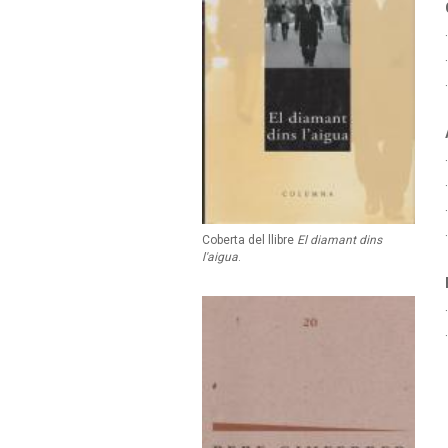
Coberta del llibre
El diamant dins
l'aigua
.