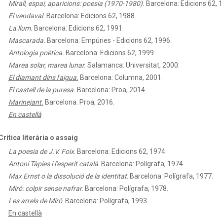
Mirall, espai, aparicions: poesia (1970-1980).
Barcelona: Edicions 62, 
El vendaval.
Barcelona: Edicions 62, 1988.
La llum.
Barcelona: Edicions 62, 1991.
Mascarada.
Barcelona: Empúries - Edicions 62, 1996.
Antologia poètica.
Barcelona: Edicions 62, 1999.
Marea solar, marea lunar.
Salamanca: Universitat, 2000.
El diamant dins l'aigua.
Barcelona: Columna, 2001.
El castell de la puresa.
Barcelona: Proa, 2014.
Marinejant.
Barcelona: Proa, 2016.
En castellà
Crítica literària o assaig
La poesia de J.V. Foix
.
Barcelona: Edicions 62, 1974.
Antoni Tàpies i l'esperit català
.
Barcelona: Polígrafa, 1974.
Max Ernst o la dissolució de la identitat
.
Barcelona: Polígrafa, 1977.
Miró: colpir sense nafrar
.
Barcelona: Polígrafa, 1978.
Les arrels de Miró
.
Barcelona: Polígrafa, 1993.
En castellà