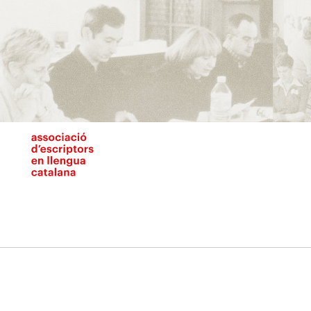
Vés
al
contingut
N
pr