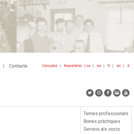
Contacte
Cercador
Newsletter
ca
es
fr
en
it
Menu
idiomes
top
Temes professionals
Menu
Bones pràctiques
lateral
Serveis als socis