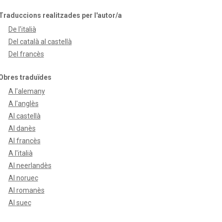
Traduccions realitzades per l'autor/a
De l'italià
Del català al castellà
Del francès
Obres traduïdes
A l'alemany
A l'anglès
Al castellà
Al danès
Al francès
A l'italià
Al neerlandès
Al noruec
Al romanès
Al suec