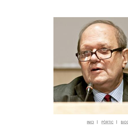
INICI
PÒRTIC
BIO