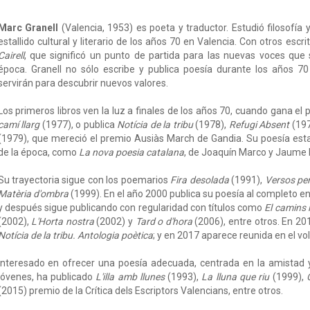
Marc Granell
(Valencia, 1953) es poeta y traductor. Estudió filosofía y
estallido cultural y literario de los años 70 en Valencia. Con otros escr
Cairell
, que significó un punto de partida para las nuevas voces que 
época. Granell no sólo escribe y publica poesía durante los años 70
servirán para descubrir nuevos valores.
Los primeros libros ven la luz a finales de los años 70, cuando gana el
camí llarg
(1977), o publica
Notícia de la tribu
(1978),
Refugi Absent
(197
(1979), que mereció el premio Ausiàs March de Gandia. Su poesía est
de la época, como
La nova poesia catalana
, de Joaquín Marco y Jaume 
Su trayectoria sigue con los poemarios
Fira desolada
(1991),
Versos pe
Matèria d'ombra
(1999). En el año 2000 publica su poesía al completo e
y después sigue publicando con regularidad con títulos como
El camins 
(2002),
L'Horta nostra
(2002) y
Tard o d'hora
(2006), entre otros. En 20
Notícia de la tribu. Antologia poètica
; y en 2017 aparece reunida en el 
Interesado en ofrecer una poesía adecuada, centrada en la amistad y
jóvenes, ha publicado
L'illa amb llunes
(1993),
La lluna que riu
(1999),
(2015) premio de la Crítica dels Escriptors Valencians, entre otros.