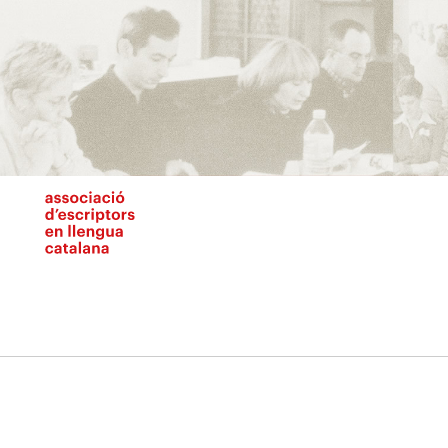
Vés
al
contingut
N
pr