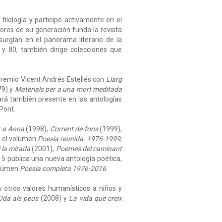
 filología y participó activamente en el
itores de su generación funda la revista
surgían en el panorama literario de la
 y 80, también dirige colecciones que
 premio Vicent Andrés Estellés con
Llarg
9) y
Materials per a una mort meditada
ará también presente en las antologías
Pont.
r a Anna
(1998),
Corrent de fons
(1999),
n el volúmen
Poesia reunida. 1976-1999
,
i la mirada
(2001),
Poemes del caminant
15 publica una nueva antología poética,
volúmen
Poesia completa 1976-2016
.
 otros valores humanísticos a niños y
Oda als peus
(2008) y
La vida que creix