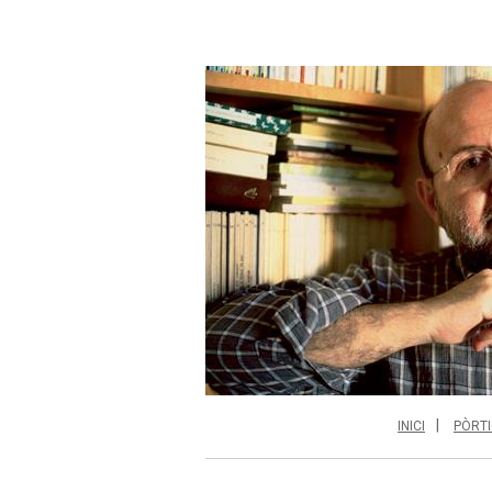
INICI
PÒRTI