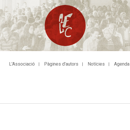
L'Associació
Pàgines d'autors
Notícies
Agenda
avegació
incipal