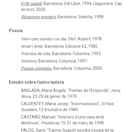
El llit isabelí.
Barcelona: Edi-Liber, 1994; Llagostera: Cap
de brot, 2026.
Situacions insulars.
Barcelona: Selecta, 1998.
Poesia
Vint-i-cinc sonets i un dia.
Olot: Aubert, 1978.
Amat i Amic.
Barcelona: Edicions 62, 1985.
Pràctica de vida.
Barcelona: Columna, 1993.
Interiors.
Barcelona: Columna, 1997.
Poesia completa.
Barcelona: Columna, 2005.
Estudis sobre l'autor/autora
ANGLADA, Maria Àngels: "Poetes de l'Empordà",
Hora
Nova
, 23-29 de gener de 1979.
CALDENTEY, Maria Josep: "Incomunicació",
El País.
Quadern
, 12 d'octubre de 1989.
CASTAÑO, Manuel: "Interiors d'una casa amb
absència",
Presència
, 15-31 de març de 1998.
PALOS, Santi: "Carme Guasch escribe poesía de la