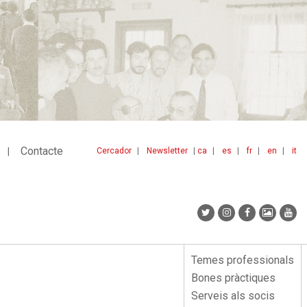
Contacte
Cercador
Newsletter
ca
es
fr
en
it
Menu
idiomes
top
Temes professionals
Menu
Bones pràctiques
lateral
Serveis als socis