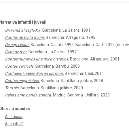
Narrativa infantil i juvenil
Un romà al segle XX.
Barcelona: La Galera, 1991.
Contes de festa major.
Barcelona: Alfaguara, 1995.
De cop i volta.
Barcelona: Casals, 1996; Barcelona: Cadí, 2012 (ed. rev
Gent de mar.
Barcelona: La Galera, 1997.
Contes numèrics una mica histèrics.
Barcelona: Alfaguara, 2001.
Contes verticals.
Barcelona: Bambú, 2008.
Contalles i rialles d'arreu del món.
Barcelona: Cadí, 2011.
Contes enigmístics.
Barcelona: Santillana-jollibre, 2018.
Tots sis.
Barcelona: Santillana-jollibre, 2020.
Relats amb banda sonora.
Madrid: Sanoma i Jollibre, 2023.
Obres traduïdes
A l'èuscar
Al castellà