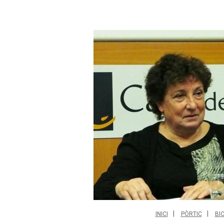
INICI
PÒRTIC
BI