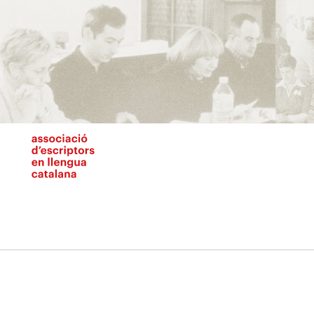
Vés
al
contingut
N
pr