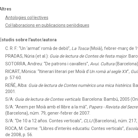
Altres
Antologies col·lectives
Col·laboracions en publicacions periòdiques
Estudis sobre l'autor/autora
C. R. F.: “Un ‘armat’ romà de debò”,
La Tosca
(Moià), febrer-març de 19
PRADAS, Núria (et al.):
Guia de lectura de Contes de festa major
.
Barc
SOTORRA, Andreu: “De patrons i cavallers”,
Avui. Cultura
(Barcelona),
RICART, Mònica: “Itinerari literari per Moià d’
Un romà al segle XX
”,
Gui
p. 57-60.
REÑÉ, Alba:
Guia de lectura de Contes numèrics una mica histèrics
.
Ba
2001.
S/A:
Guia de lectura de Contes verticals
.
Barcelona: Bambú, 2005 (Onl
S/A: “Anem per Moià amb el llibre a la mà”,
Papers - Revista del Secre
(Barcelona), núm. 79, gener-febrer de 2007.
S/A: “De 10 a 12 años. Contes verticals”,
CLIJ
(Barcelona), núm. 217, j
ROCA, M. Carme: “Llibres d’interès educatiu: Contes verticals”,
Escola
de 2008, p. 56.