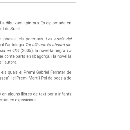
fa, dibuixant i pintora. És diplomada en
ont de Suert.
 a poesia, els poemaris
Les arrels del
at l'antologia
Tot allò que és absurd dir-
sia en 4X4
(2005), la novel·la negra
La
 conté parts en ribagorçà, i la novel·la
 l'autora.
 els quals el Premi Gabriel Ferrater de
issea"
i el Premi Martí i Pol de poesia de
 en alguns llibres de text per a infants
cipat en exposicions.