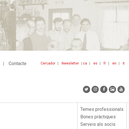
Contacte
Cercador
Newsletter
ca
es
fr
en
it
Menu
idiomes
top
Temes professionals
Menu
Bones pràctiques
lateral
Serveis als socis