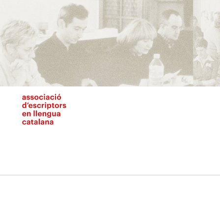
Vés
al
contingut
N
pr