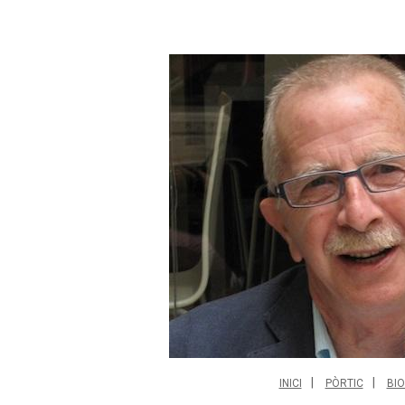
INICI
PÒRTIC
BIO