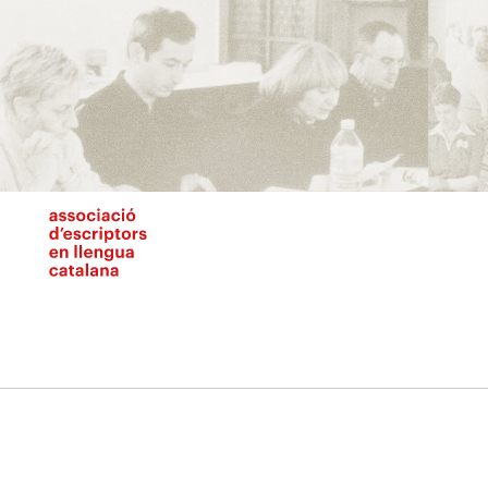
Vés
al
contingut
N
pr