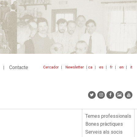
Contacte
Cercador
Newsletter
ca
es
fr
en
it
Menu
idiomes
top
Temes professionals
Menu
Bones pràctiques
lateral
Serveis als socis