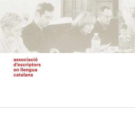
Vés
al
contingut
N
pr