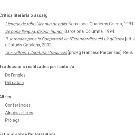
Crítica literària o assaig
Llengua de tribu i llengua de polis
.
Barcelona: Quaderns Crema, 1991.
De bona llengua, de bon humor
.
Barcelona: Columna, 1994.
II Jornades per a la Cooperació en l'Estandardització Lingüística
[ed. 
d'Estudis Catalans, 2002.
Uns i altres. Literatura i traducció
[pròleg Francesc Parcerisas]. Reus:
Traduccions realitzades per l'autor/a
De l'anglès
Del català
Altres
Conferències
Alguns articles
Pròlegs
Estudis sobre l'autor/autora