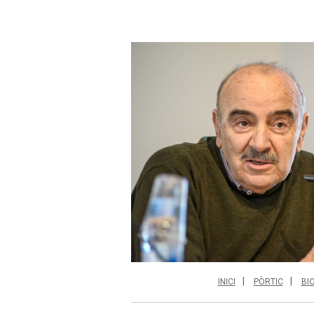
INICI
PÒRTIC
BI