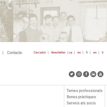
Contacte
Cercador
Newsletter
ca
es
fr
en
it
Menu
idiomes
top
Temes professionals
Menu
Bones pràctiques
lateral
Serveis als socis