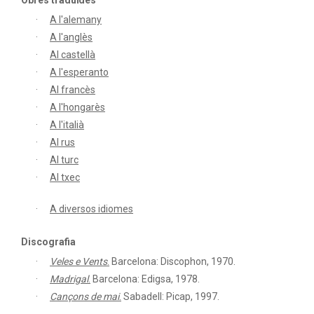
Obres traduïdes
A l'alemany
A l'anglès
Al castellà
A l'esperanto
Al francès
A l'hongarès
A l'italià
Al rus
Al turc
Al txec
A diversos idiomes
Discografia
Veles e Vents
.
Barcelona: Discophon, 1970.
Madrigal
.
Barcelona: Edigsa, 1978.
Cançons de mai
.
Sabadell: Picap, 1997.