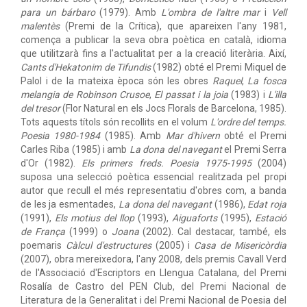
para un bárbaro
(1979). Amb
L'ombra de l'altre mar
i
Vell
malentès
(Premi de la Crítica), que apareixen l'any 1981,
comença a publicar la seva obra poètica en català, idioma
que utilitzarà fins a l'actualitat per a la creació literària. Així,
Cants d'Hekatonim de Tifundis
(1982) obté el Premi Miquel de
Palol i de la mateixa època són les obres
Raquel
,
La fosca
melangia de Robinson Crusoe
,
El passat i la joia
(1983) i
L'illa
del tresor
(Flor Natural en els Jocs Florals de Barcelona, 1985).
Tots aquests títols són recollits en el volum
L'ordre del temps.
Poesia 1980-1984
(1985). Amb
Mar d'hivern
obté el Premi
Carles Riba (1985) i amb
La dona del navegant
el Premi Serra
d'Or (1982).
Els primers freds. Poesia 1975-1995
(2004)
suposa una selecció poètica essencial realitzada pel propi
autor que recull el més representatiu d'obres com, a banda
de les ja esmentades,
La dona del navegant
(1986),
Edat roja
(1991),
Els motius del llop
(1993),
Aiguaforts
(1995),
Estació
de França
(1999) o
Joana
(2002). Cal destacar, també, els
poemaris
Càlcul d'estructures
(2005) i
Casa de Misericòrdia
(2007), obra mereixedora, l'any 2008, dels premis Cavall Verd
de l'Associació d'Escriptors en Llengua Catalana, del Premi
Rosalía de Castro del PEN Club, del Premi Nacional de
Literatura de la Generalitat i del Premi Nacional de Poesia del