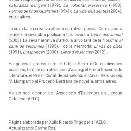
naturalesa del geni
(1979),
La voluntat expressiva
(1988),
Formes de l'individualisme
(1994) o
La vida dels sentits
(2004),
entre altres.
La seva tasca creativa alterna narrativa i poesia. Com a poeta
reuneix la seva obra publicada fins llavors a
Tríptic des Jondal
(2003). La seva narrativa s'articula al voltant de la filosofia:
El
camí de Vincennes
(1995), i de la memòria:
El vas de plata
(1991),
Entspringen
(2000) i
Llibre d'absències
(2012).
Ha guanyat premis com el Crítica Serra d'Or en diverses
ocasions, tant de narrativa com d'assaig; el Premi Nacional de
Literatura, el Premi Ciutat de Barcelona, el Cavall Verd-Josep
M. Llompart o el Prudenci Bertrana de novel·la, entre altres.
Va ser soci d'honor de l'Associació d'Escriptors en Llengua
Catalana (AELC).
Pàgina elaborada per Xulio Ricardo Trigo per a l'AELC.
Actualització: Carme Ros.