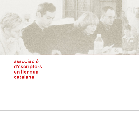
Vés
al
contingut
N
pr