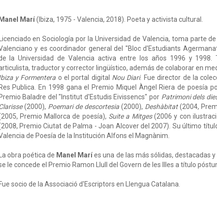
Manel Marí
(Ibiza, 1975 - Valencia, 2018). Poeta y activista cultural.
Licenciado en Sociología por la Universidad de Valencia, toma parte de
Valenciano y es coordinador general del "Bloc d'Estudiants Agermana
de la Universidad de Valencia activa entre los años 1996 y 1998. T
articulista, traductor y corrector lingüístico, además de colaborar en me
Ibiza y Formentera
o el portal digital
Nou Diari
. Fue director de la cole
Res Publica. En 1998 gana el Premio Miquel Àngel Riera de poesía p
Premio Baladre del "Institut d'Estudis Eivissencs" por
Patrimoni dels die
Clarisse
(2000),
Poemari de descortesia
(2000),
Deshàbitat
(2004, Prem
(2005, Premio Mallorca de poesía),
Suite a Mitges
(2006 y con ilustraci
(2008, Premio Ciutat de Palma - Joan Alcover del 2007). Su último títul
Valencia de Poesía de la Institución Alfons el Magnànim.
La obra poética de
Manel Marí
es una de las más sólidas, destacadas y
se le concede el Premio Ramon Llull del Govern de les Illes a título póst
Fue socio de la Associació d'Escriptors en Llengua Catalana.