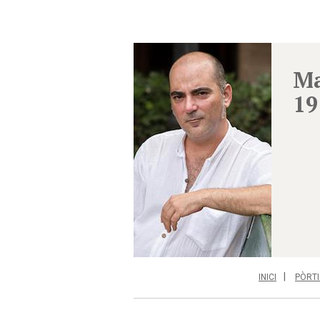
Ma
19
INICI
PÒRTI