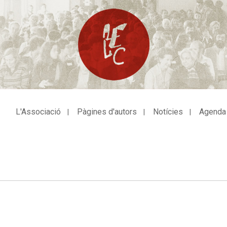
L'Associació
Pàgines d'autors
Notícies
Agenda
avegació
incipal