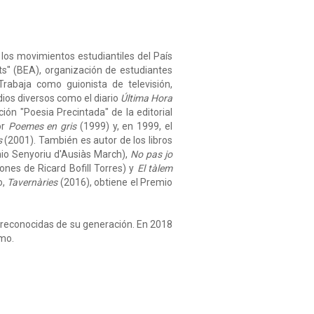
 los movimientos estudiantiles del País
ts" (BEA), organización de estudiantes
rabaja como guionista de televisión,
dios diversos como el diario
Última Hora
cción "Poesia Precintada" de la editorial
or
Poemes en gris
(1999) y, en 1999, el
s
(2001). También es autor de los libros
io Senyoriu d'Ausiàs March),
No pas jo
ones de Ricard Bofill Torres) y
El tàlem
o,
Tavernàries
(2016), obtiene el Premio
 reconocidas de su generación. En 2018
umo.